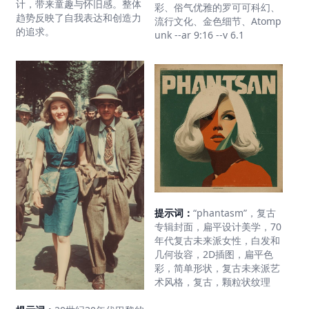
计，带来童趣与怀旧感。整体
彩、俗气优雅的罗可可科幻、
趋势反映了自我表达和创造力
流行文化、金色细节、Atomp
的追求。
unk --ar 9:16 --v 6.1
提示词：
“phantasm”，复古
专辑封面，扁平设计美学，70
年代复古未来派女性，白发和
几何妆容，2D插图，扁平色
彩，简单形状，复古未来派艺
术风格，复古，颗粒状纹理