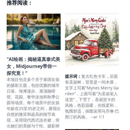
推荐阅读：
"AI绘画：揭秘逼真泰式美
女，Midjourney带你一
探究竟！"
提示词：
复古红色卡车，后面
本项目包含多个关于泰国女孩
有圣诞树，背景是一间木屋，
的摄影主题，包括优雅的城市
文字上写着“Mynes Merry Ga
日落、海滩漫步、屋顶咖啡
rden”，上面写着“为圣诞老人
馆、花园、奢华泳池和秋季公
送货”，下雪了，圣诞贺卡的
园等场景。每个场景中的女孩
风格，色彩温暖，光线柔和，
年龄在25至35岁之间，展现出
氛围舒适，插图采用马乔琳·巴
自然的微笑和超高的细节表
斯汀的风格。 --ar 1:1
现，采用现代西式连衣裙，突
出她们的美丽与个性。摄影师