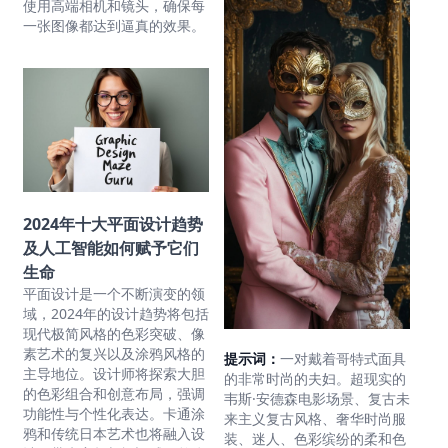
使用高端相机和镜头，确保每
一张图像都达到逼真的效果。
2024年十大平面设计趋势
及人工智能如何赋予它们
生命
平面设计是一个不断演变的领
域，2024年的设计趋势将包括
现代极简风格的色彩突破、像
素艺术的复兴以及涂鸦风格的
提示词：
一对戴着哥特式面具
主导地位。设计师将探索大胆
的非常时尚的夫妇。超现实的
的色彩组合和创意布局，强调
韦斯·安德森电影场景、复古未
功能性与个性化表达。卡通涂
来主义复古风格、奢华时尚服
鸦和传统日本艺术也将融入设
装、迷人、色彩缤纷的柔和色