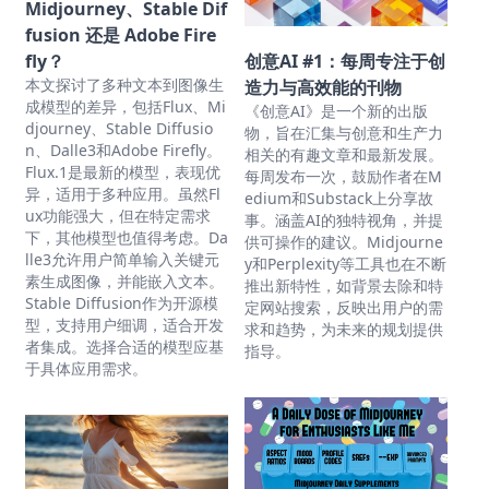
Midjourney、Stable Dif
fusion 还是 Adobe Fire
fly？
创意AI #1：每周专注于创
本文探讨了多种文本到图像生
造力与高效能的刊物
成模型的差异，包括Flux、Mi
《创意AI》是一个新的出版
djourney、Stable Diffusio
物，旨在汇集与创意和生产力
n、Dalle3和Adobe Firefly。
相关的有趣文章和最新发展。
Flux.1是最新的模型，表现优
每周发布一次，鼓励作者在M
异，适用于多种应用。虽然Fl
edium和Substack上分享故
ux功能强大，但在特定需求
事。涵盖AI的独特视角，并提
下，其他模型也值得考虑。Da
供可操作的建议。Midjourne
lle3允许用户简单输入关键元
y和Perplexity等工具也在不断
素生成图像，并能嵌入文本。
推出新特性，如背景去除和特
Stable Diffusion作为开源模
定网站搜索，反映出用户的需
型，支持用户细调，适合开发
求和趋势，为未来的规划提供
者集成。选择合适的模型应基
指导。
于具体应用需求。