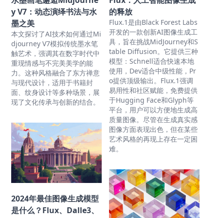
y V7：动态演绎书法与水
的释放
Flux.1是由Black Forest Labs
墨之美
开发的一款创新AI图像生成工
本文探讨了AI技术如何通过Mi
具，旨在挑战MidJourney和S
djourney V7模拟传统墨水笔
table Diffusion。它提供三种
触艺术，强调其在数字时代中
模型：Schnell适合快速本地
重现情感与不完美美学的能
使用，Dev适合中级性能，Pr
力。这种风格融合了东方禅意
o提供顶级输出。Flux.1强调
与现代设计，适用于书籍封
易用性和社区赋能，免费提供
面、纹身设计等多种场景，展
于Hugging Face和Glyph等
现了文化传承与创新的结合。
平台，用户可以方便地生成高
质量图像。尽管在生成真实感
图像方面表现出色，但在某些
艺术风格的再现上存在一定困
难。
2024年最佳图像生成模型
是什么？Flux、Dalle3、