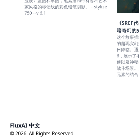
业设计蓝图和草图，笔素描和带有各种艺术
家风格的标记线的彩色铅笔阴影。 --stylize
750 --v 6.1
《SREF
暗奇幻的
这个故事描
的超现实幻
日降临。通过
6，展示了
使以及神秘
战斗场景。
元素的结合
FluxAI 中文
© 2026. All Rights Reserved