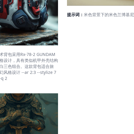
提示词：
米色背景下的米色兰博基尼
术背包采用Rx-78-2 GUNDAM
格设计，具有类似机甲外壳结构
白三色组合。这款背包适合旅
设计 --ar 2:3 --stylize 7
-q 2