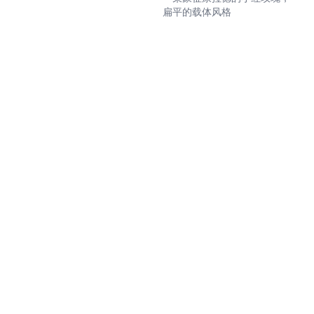
扁平的载体风格
FluxAI 中文
© 2026. All Rights Reserved
FLUX.1 by Black Forest Labs