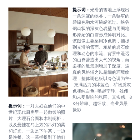
提示词：
光滑的雪地上浮现出
一条深邃的峡谷，一条狭窄的
碧绿色融水河蜿蜒流过。峡谷
锯齿状的深灰色岩壁与周围地
形原始的白雪形成鲜明对比。
该图像主要采用冷色调，捕捉
到光滑的雪面、粗糙的岩石纹
理和动态的水流。背景中遥远
的山脊营造出大气的视角，而
柔和的散景则增加了深度。逼
真的风格辅之以超细的环境纹
理，整体调色板以冷色调为主-
-充满活力的冰蓝色、矿物质灰
色和纯白色--唤起宁静、雄伟
和未受影响的氛围。真实感、8
K分辨率、超细致、专业风景
提示词：
一对夫妇在他们的中
摄影
世纪现代厨房里一起做饭的照
片，大理石台面和木制橱柜，
以及悬挂在岛上方的吊灯的柔
和灯光。一边是下午茶，一边
是晚餐。这一幕捕捉到了他们