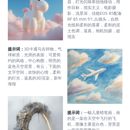
器，灯光闪烁笨拙地移动，用
作目标，现实主义，电影摄
影，浅景深，佳能EOS R5配备
RF 85 mm f/1.2L镜头，自然
光线和柔和的晨雾，柔和的泥
土色调，逼真，相机拍摄，超
现实
提示词：
3D卡通马吉祥物，气
球材质，光滑的表面，可爱简
约的风格，中心构图，明亮的
蓝色天空背景，有云，下面的
文字空间，欢快的心情，柔和
的灯光，逼真的3D渲染，新年
海报
提示词：
一幅儿童蜡笔画，画
的是一架在天空中飞行的飞
机，图像主要是白色，背景是
一些非常明显的云