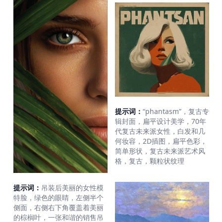
提示词：
“phantasm”，复古专
辑封面，扁平设计美学，70年
代复古未来派女性，白发和几
何妆容，2D插图，扁平色彩，
简单形状，复古未来派艺术风
格，复古，颗粒状纹理
提示词：
吊装后美丽的女性模
特脸，绿色的眼睛，左侧半个
侧面，右侧右下角覆盖着美丽
的棕榈叶，一张和谐的销售吊