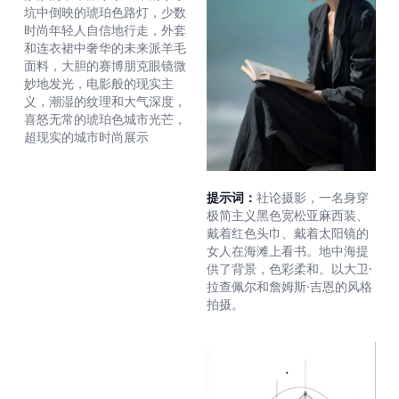
坑中倒映的琥珀色路灯，少数
时尚年轻人自信地行走，外套
和连衣裙中奢华的未来派羊毛
面料，大胆的赛博朋克眼镜微
妙地发光，电影般的现实主
义，潮湿的纹理和大气深度，
喜怒无常的琥珀色城市光芒，
超现实的城市时尚展示
提示词：
社论摄影，一名身穿
极简主义黑色宽松亚麻西装、
戴着红色头巾、戴着太阳镜的
女人在海滩上看书。地中海提
供了背景，色彩柔和。以大卫·
拉查佩尔和詹姆斯·吉恩的风格
拍摄。