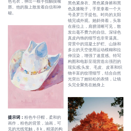
色毛衣，伸出一根手指触摸嘴
黑色紧身衣、黑色紧身裤和黑
唇。他的脸上散发着自信和神
色及膝靴子，手里拿着一个大
秘。
号圣罗兰手提包。时尚的太阳
镜完成外观。她斜倚着，头靠
在座位上，肩膀清晰可见，散
发出毫不费力的自信。深绿色
真皮内饰的细节也非常逼真。
背景中的混凝土护栏、山脉和
多云的天空使用运动模糊和拉
伸渲染，增强了速度感。特写
构图和电影呈现营造出强烈的
现实感;头发、毛皮、皮革和织
物丰富的纹理细节，结合自然
光突出了她轻松的表情，让镜
头完全聚焦在她身上
提示词：
粉色牛仔帽，柔和的
画作，粉色的背景，油画，可
见的光线笔触，8 k，精湛的构