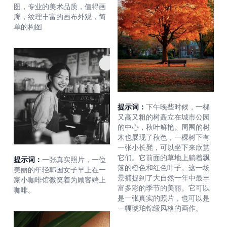
图，专业的美术品质，值得画
廊，纹理丰富的画布外观，简
单的构图
提示词：
下午晚些时候，一棵
又高又粗的树矗立在城市公园
的中心，秋叶鲜艳。周围的树
木也展现了秋色，一棵树下有
一张小长凳，可以坐下来欣赏
它们。它前面的草地上躺着飘
提示词：
一张真实照片，一位
落的橙色和红色叶子。这一场
美丽的年轻韩国女子早上在一
景捕捉到了大自然一年中最丰
家小咖啡馆微笑着为顾客端上
富多彩的季节的美丽。它可以
咖啡。
是一张真实的照片，也可以是
一幅琥珀锦缎风格的画作。