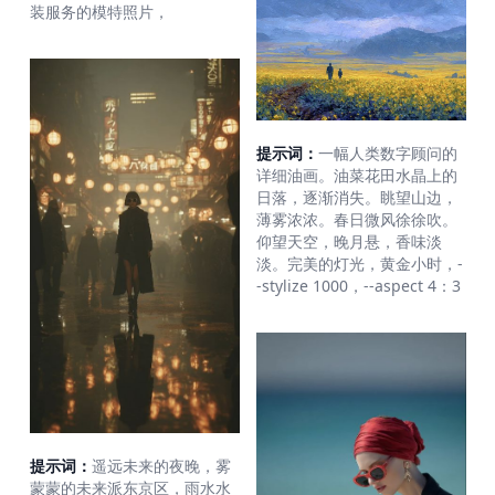
装服务的模特照片，
提示词：
一幅人类数字顾问的
详细油画。油菜花田水晶上的
日落，逐渐消失。眺望山边，
薄雾浓浓。春日微风徐徐吹。
仰望天空，晚月悬，香味淡
淡。完美的灯光，黄金小时，-
-stylize 1000，--aspect 4：3
提示词：
遥远未来的夜晚，雾
蒙蒙的未来派东京区，雨水水