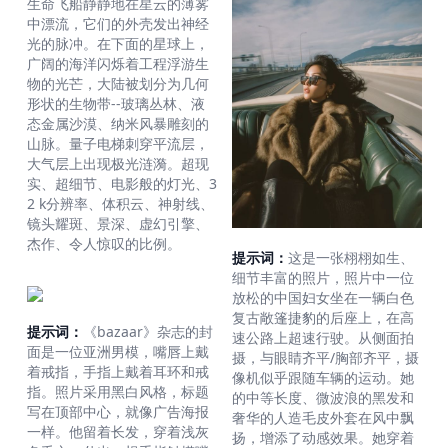
生命飞船静静地在星云的薄雾
中漂流，它们的外壳发出神经
光的脉冲。在下面的星球上，
广阔的海洋闪烁着工程浮游生
物的光芒，大陆被划分为几何
形状的生物带--玻璃丛林、液
态金属沙漠、纳米风暴雕刻的
山脉。量子电梯刺穿平流层，
大气层上出现极光涟漪。超现
实、超细节、电影般的灯光、3
2 k分辨率、体积云、神射线、
镜头耀斑、景深、虚幻引擎、
杰作、令人惊叹的比例。
提示词：
这是一张栩栩如生、
细节丰富的照片，照片中一位
放松的中国妇女坐在一辆白色
复古敞篷捷豹的后座上，在高
提示词：
《bazaar》杂志的封
速公路上超速行驶。从侧面拍
面是一位亚洲男模，嘴唇上戴
摄，与眼睛齐平/胸部齐平，摄
着戒指，手指上戴着耳环和戒
像机似乎跟随车辆的运动。她
指。照片采用黑白风格，标题
的中等长度、微波浪的黑发和
写在顶部中心，就像广告海报
奢华的人造毛皮外套在风中飘
一样。他留着长发，穿着浅灰
扬，增添了动感效果。她穿着