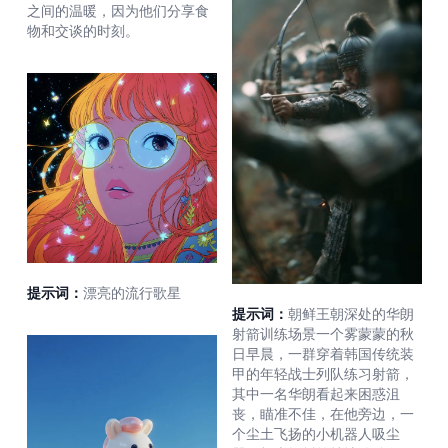
之间的温暖，因为他们分享食
物和交谈的时刻。
提示词：
漂亮的流行歌星
提示词：
朝鲜王朝深处的华朗
射箭训练场景一个雾蒙蒙的秋
日早晨，一群穿着韩国传统装
甲的年轻战士列队练习射箭，
其中一名华朗看起来困惑沮
丧，瞄准不佳，在他旁边，一
个尘土飞扬的小机器人吸尘