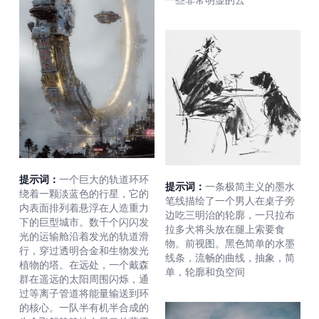
提示词：
一个巨大的轨道环环
提示词：
一条极简主义的墨水
绕着一颗淡蓝色的行星，它的
笔线描绘了一个男人在桌子旁
内表面排列着悬浮在人造重力
边吃三明治的轮廓，一只拉布
下的巨型城市。数千个闪闪发
拉多犬将头放在腿上索要食
光的运输舱沿着发光的轨道滑
物。前视图。黑色简单的水墨
行，穿过透明合金和生物发光
线条，流畅的曲线，抽象，简
植物的塔。在远处，一个戴森
单，轮廓和负空间
群在遥远的太阳周围闪烁，通
过等离子管道将能量输送到环
的核心。一队半有机半合成的