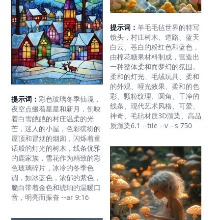
提示词：
羊毛毛毡世界的特写
镜头，村庄树木、道路、蓝天
白云、苍白的粉红色和蓝色，
由棉花糖果材料制成，营造出
一种整体柔和而梦幻的氛围。
柔和的灯光、毛绒玩具、柔和
的外观、哑光效果、柔和的色
彩、颗粒纹理、圆角、干净的
提示词：
彩色玻璃冬季仙境，
线条、现代艺术风格、可爱、
夜空点缀着星星和新月，倒映
神奇、毛毡材质3D渲染、高品
着白雪皑皑的村庄温柔的光
质渲染6.1 --tile --v --s 750
芒，迷人的小屋，色彩缤纷的
屋顶和冒烟的烟囱，闪烁着童
话般的灯光的树木，线条优雅
的鹿家族，雪花作为精致的彩
色玻璃碎片，冰冷的冬季色
调，如冰蓝色，浓郁的紫色，
脆白带着金色和琥珀的温暖口
音，明亮而振奋 --ar 9:16