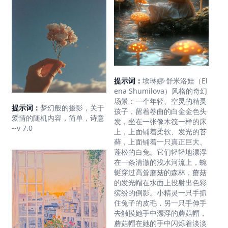
提示词：
埃琳娜·舒米洛娃（El
ena Shumilova）风格的奇幻
场景：一个年轻、空灵的精灵
提示词：
梦幻般的摄影，关于
孩子，留着卷曲的白金金色头
爱情的随机内容，简单，诗意
发，坐在一张像木筏一样的床
--v 7.0
上，上面铺着柔软、发光的苔
藓，上面铺着一只真正巨大、
蓬松的白兔。它们轻轻地漂浮
在一条清澈的浅水河流上，蜿
蜒穿过高耸蘑菇的森林，蘑菇
的发光帽在水面上投射出色彩
缤纷的倒影。小精灵一只手抓
住兔子的皮毛，另一只手伸手
去触摸她手中漂浮的蘑菇帽，
蘑菇帽在她的手中闪烁着淡淡