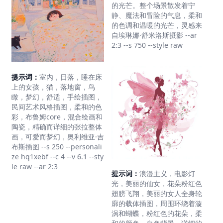
的光芒。整个场景散发着宁
静、魔法和冒险的气息，柔和
的色调和温暖的光芒，灵感来
自埃琳娜·舒米洛斯摄影 --ar
2:3 --s 750 --style raw
提示词：
室内，日落，睡在床
上的女孩，猫，落地窗，鸟
瞰，梦幻，舒适，手绘插图，
民间艺术风格插图，柔和的色
彩，布鲁姆core，混合绘画和
陶瓷，精确而详细的张拉整体
画，可爱而梦幻，奥利维亚·吉
布斯插图 --s 250 --personali
ze hq1xebf --c 4 --v 6.1 --sty
le raw --ar 2:3
提示词：
浪漫主义，电影灯
光，美丽的仙女，花朵粉红色
翅膀飞翔，美丽的女人全身轮
廓的载体插图，周围环绕着漩
涡和蝴蝶，粉红色的花朵，柔