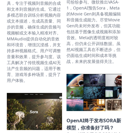
司纷纷参与。微软推出VASA-
具，专注于视频到音频的合成
1，OpenAI预告Sora，Meta
和文本到音频的生成。它通过
的Movie Gen则具备视频编辑
多模态联合训练分析视频内容
和音频生成能力。尽管Movie
或文本描述，生成高质量、同
Gen尚未对外发布，但其功能
步的音频，确保生成的音频与
包括基于图像生成视频和添加
视频帧或文本输入精准对齐。
音效。Meta的透明度相对较
MMAudio提供自动化的音效
高，但仍未公开训练数据。虽
和环境音，增强沉浸感，并支
然AI视频工具在不断进步，但
持多种视频格式。用户可调整
仍面临生成时间和成本等挑
音量和效果，提升参与度。该
战，未来的发展值得关注。
工具解决了传统视频生成AI无
法产生音频的问题，适用于教
育、游戏等多种场景，提升了
用户体验。
OpenAI终于发布SORA新
模型，你准备好了吗？