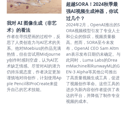
超越SORA！2024秋季最
强AI视频生成神器，你试
过几个？
我对 AI 图像生成（非艺
2024年2月，OpenAI推出的S
术）的看法
ORA视频模型引发了专业人士
作者在寻找壁画的过程中，反
和公众的惊叹，视频质量极
思了人类创造力与AI艺术的关
高。然而，SORA至今未发
系。他对Moebius的作品充满
布，OpenAI CEO Sam Altm
热情，但在尝试用Midjourne
an表示发布日期仍未确定。与
y创作时感到空虚，认为AI艺
此同时，Luma Labs的Drea
术缺乏情感。尽管对AI的潜力
mMachine和RunwayML的G
仍持乐观态度，作者决定更加
EN-3 Alpha等其他公司推出
谨慎地对待创作，计划使用Ap
了高质量视频生成工具，促进
ple Pencil和ProCreate来提
了视频创作革命。这些工具的
升自己的艺术技能。
进步为新内容创作者提供了表
达的平台，并降低了制作专业
视频的成本。