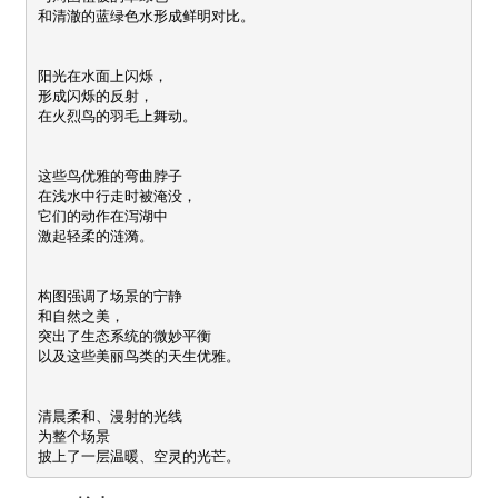
和清澈的蓝绿色水形成鲜明对比。

阳光在水面上闪烁， 

形成闪烁的反射， 

在火烈鸟的羽毛上舞动。

这些鸟优雅的弯曲脖子 

在浅水中行走时被淹没， 

它们的动作在泻湖中 

激起轻柔的涟漪。

构图强调了场景的宁静 

和自然之美， 

突出了生态系统的微妙平衡 

以及这些美丽鸟类的天生优雅。

清晨柔和、漫射的光线 

为整个场景 

披上了一层温暖、空灵的光芒。