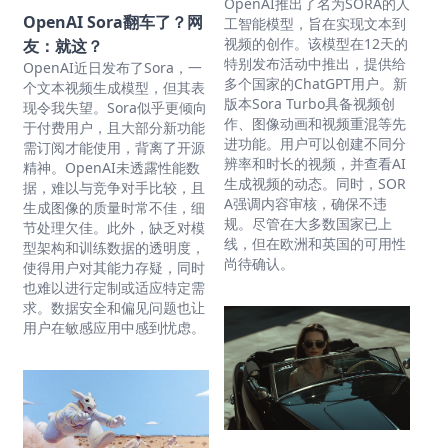
OpenAI推出了名为SORA的人
OpenAI Sora翻车了？网
工智能模型，旨在实现文本到
视频的创作。该模型在12天的
友：就这？
特别发布活动中推出，提供给
OpenAI近日发布了Sora，一
多个国家的ChatGPT用户。新
个文本视频生成模型，但其表
版本Sora Turbo具备视频创
现令我失望。Sora似乎更倾向
作、图像动画和视频重混等先
于付费用户，且大部分新功能
进功能。用户可以创建不同分
需订阅才能使用，背离了开源
辨率和时长的视频，并查看AI
精神。OpenAI未透露性能数
生成视频的动态。同时，SOR
据，难以与竞争对手比较，且
A强调内容审核，确保不违
生成图像的质量时常不佳，细
规。尽管在大多数国家已上
节处理欠佳。此外，缺乏对模
线，但在欧洲和英国的可用性
型架构和训练数据的透明度，
尚待确认。
使得用户对其能力存疑，同时
也难以进行定制或适应特定需
求。数据安全和偏见问题也让
用户在敏感应用中感到忧虑。