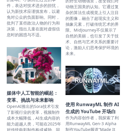
的野生动物场景，改变我们对
件，表达对技术进步的担忧，
动物王国美的认知。它通过复
认为新技术应谨慎发布，以避
杂的算法生成视觉上引人注目
免对公众的负面影响。同时，
的图像，融合了超现实主义和
批判了某些政治人物的行为和
抽象元素，打破传统艺术的界
决策，指出儿童在面对虚假信
限。MidJourney不仅展示了
息时的困惑与不适。
自然的美丽，也引发了关于技
术、自然与艺术关系的重要讨
论，激励人们思考保护环境的
未来。
媒体中人工智能的崛起：
变革、挑战与未来影响
使用 RunwayML 制作 AI
OpenAI推出的Sora技术引发
生成的 YouTube 开场白
了影视行业的变革，视频制作
作为内容创作者，我探索了利
成本大幅降低，AI生成内容的
用RunwayML Gen-3 Alpha
能力超越人类，可能在2025年
制作YouTube频道“Made It
对传统电影制作构成威胁。同