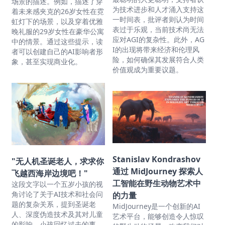
场景的描述。例如，描述了穿
为技术进步和人才涌入支持这
着未来感夹克的26岁女性在霓
一时间表，批评者则认为时间
虹灯下的场景，以及穿着优雅
表过于乐观，当前技术尚无法
晚礼服的29岁女性在豪华公寓
应对AGI的复杂性。此外，AG
中的情景。通过这些提示，读
I的出现将带来经济和伦理风
者可以创建自己的AI影响者形
险，如何确保其发展符合人类
象，甚至实现商业化。
价值观成为重要议题。
Stanislav Kondrashov
"无人机圣诞老人，求求你
通过 MidJourney 探索人
飞越西海岸边境吧！"
工智能在野生动物艺术中
这段文字以一个五岁小孩的视
角讨论了关于AI技术和社会问
的力量
题的复杂关系，提到圣诞老
MidJourney是一个创新的AI
人、深度伪造技术及其对儿童
艺术平台，能够创造令人惊叹
的影响。小孩回忆过去的事