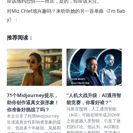
应该感到恐惧——而且，是的，你应该关注。
对Miz Chief感兴趣吗？来听听她的另一首单曲《I'm Bab
y》：
推荐阅读：
71个Midjourney提示，
“人机大战升级：AI通用智
助你创作逼真女孩形象！
能竞赛，你看好谁？”
马斯克预测，人工通用智能
你准备好挑战了吗？
（AGI）可能在明年或2026年
本文分享了利用Midjourney
之前超越人类智能，引发了激
生成逼真女性影响者形象的提
烈的讨论。他认为，AGI将比
示，包括多个年龄段、风格和
最聪明的人更聪明，支持者认