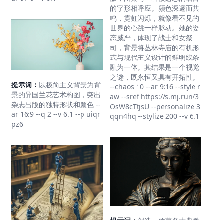
的字形相呼应。颜色深邃而共
鸣，霓虹闪烁，就像看不见的
世界的心跳一样脉动。她的姿
态威严，体现了战士和女祭
司，背景将丛林寺庙的有机形
式与现代主义设计的鲜明线条
融为一体。其结果是一个视觉
之谜，既永恒又具有开拓性。
提示词：
以极简主义背景为背
--chaos 10 --ar 9:16 --style r
景的异国兰花艺术构图，突出
aw --sref https://s.mj.run/3
杂志出版的独特形状和颜色 --
OsW8cTtjsU --personalize 3
ar 16:9 --q 2 --v 6.1 --p uiqr
qqn4hq --stylize 200 --v 6.1
pz6