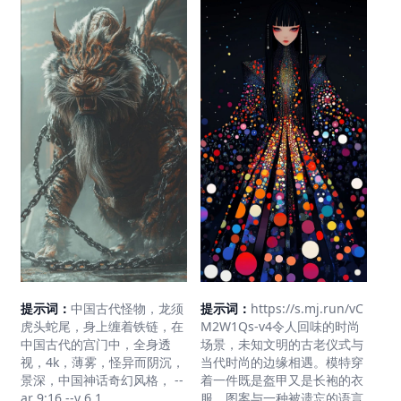
提示词：
中国古代怪物，龙须
提示词：
https://s.mj.run/vC
虎头蛇尾，身上缠着铁链，在
M2W1Qs-v4令人回味的时尚
中国古代的宫门中，全身透
场景，未知文明的古老仪式与
视，4k，薄雾，怪异而阴沉，
当代时尚的边缘相遇。模特穿
景深，中国神话奇幻风格， --
着一件既是盔甲又是长袍的衣
ar 9:16 --v 6.1
服，图案与一种被遗忘的语言