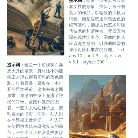
提示词：
创造一位著名古典雕
塑女性的形象，类似于米开朗
基罗的作品，以精致的手机为
特色。雕塑应该用深色金色的
细节装饰，捕捉古代艺术与现
代技术的和谐融合。背景应为
深色线性渐变色。图像的格式
应该是方形的，以强调雕塑的
详细对比和丰富的纹理。 --ch
aos 10 --ar 4:3 --style raw --
v 6.1 --stylize 300
提示词：
这是一个超现实而异
想天开的场景，身材矮小的建
筑工人现在穿着优雅的蓝色西
装，打着领带，聚集在一本打
开的巨大书前。这本书古老而
厚重，厚厚的书页上充满了神
秘的符号、蓝图和复杂的图
表。一些工人站在梯子上，翻
动巨大的书页，而另一些人则
在小黑板上做笔记。一些人正
在使用放大镜来研究复杂的细
节，一个团队正在安装投影仪