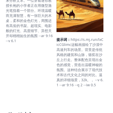
来分析文本。一位穿着迷你教
授长袍的小学者正在用微型激
光笔指着一个部分。环境温暖
而充满智慧，有一张巨大的木
桌，柔和的金色灯光，周围还
有高耸的书架。超现实、电影
般的灯光、高度细节、异想天
开却栩栩如生的氛围 --ar 9:16
提示词：
https://s.mj.run/lxC
--v 6.1
icCGlimc这幅画描绘了沙漠中
高速列车的场景。背景是传统
风格的建筑和山脉，骆驼在沙
丘上行走。整体配色呈现出金
色的感觉，营造出温暖神秘的
氛围。这种结合展示了现代技
术和古代文化之间的对比。逼
真的详细场景，32k。， --v 6.
1 --ar 9:16 --q 2 --iw 0.5