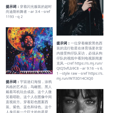
提示词：
穿着闪光服装的超时
尚迪斯科舞者 --ar 3:4 --sref
1193 --q 2
提示词：
一位穿着橡胶黑色西
装的流行歌星在体育场更衣室
内接受狗仔队采访，必须从狗
仔队的视线中看到电视新闻麦
克风 --cref https://s.mj.run/
QtQ5vfLb9C8 --ar 9:16 --v 6.
1 --style raw --sref https://s.
mj.run/W7l3D14CXQ0
提示词：
宇宙迷幻海报，涂鸦
风格的艺术品，鸟瞰图。黑人
戴着耳机玩合成器。这个人微
笑着唱歌。这个人在图像中间
直视前方。穿着彩色图案西
装。紫色、蓝色和绿色。这个
人身后有一个巨大的外星星