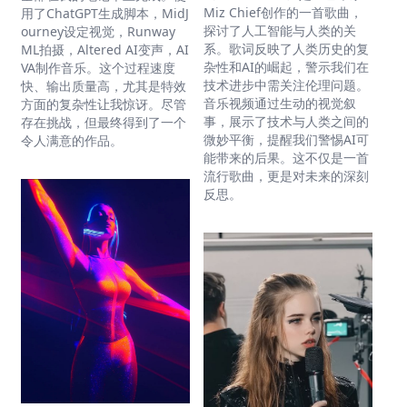
Miz Chief创作的一首歌曲，
用了ChatGPT生成脚本，MidJ
探讨了人工智能与人类的关
ourney设定视觉，Runway
系。歌词反映了人类历史的复
ML拍摄，Altered AI变声，AI
杂性和AI的崛起，警示我们在
VA制作音乐。这个过程速度
技术进步中需关注伦理问题。
快、输出质量高，尤其是特效
音乐视频通过生动的视觉叙
方面的复杂性让我惊讶。尽管
事，展示了技术与人类之间的
存在挑战，但最终得到了一个
微妙平衡，提醒我们警惕AI可
令人满意的作品。
能带来的后果。这不仅是一首
流行歌曲，更是对未来的深刻
反思。