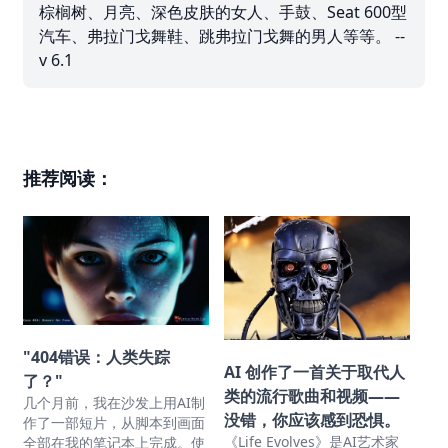
棕榈树、月亮、深色皮肤的女人、手鼓、Seat 600型
汽车、弗拉门戈舞鞋、跳弗拉门戈舞的男人等等。 --
v 6.1
推荐阅读：
"404错误：人类失踪
AI 创作了一首关于取代人
了？"
类的流行歌曲和视频——
几个月前，我在沙发上用AI制
没错，你应该感到恐惧。
作了一部短片，从脚本到画面
《Life Evolves》是AI艺术家
全部在我的笔记本上完成。使