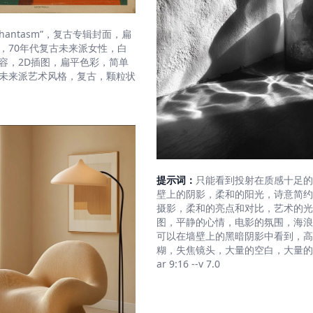
phantasm”，复古专辑封面，扁
，70年代复古未来派女性，白
容，2D插图，扁平色彩，简单
未来派艺术风格，复古，颗粒状
提示词：
只能看到投射在质感十足的
壁上的阴影，柔和的阳光，诗意简约
摄影，柔和的亮点和对比，艺术的光
图，平静的心情，电影的氛围，海浪
可以在墙壁上的黑暗阴影中看到，高
糊，失焦镜头，大量的空白，大量的纹
ar 9:16 --v 7.0