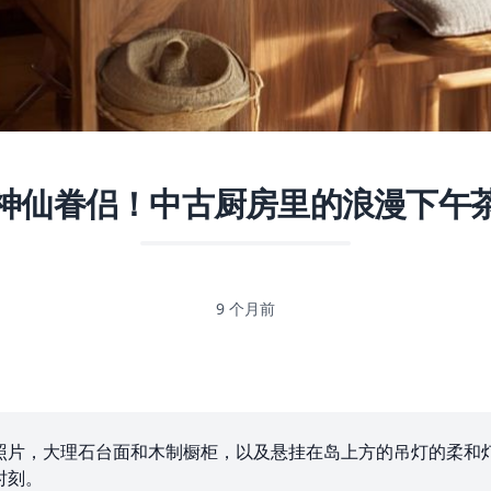
神仙眷侣！中古厨房里的浪漫下午
9 个月前
照片，大理石台面和木制橱柜，以及悬挂在岛上方的吊灯的柔和
时刻。