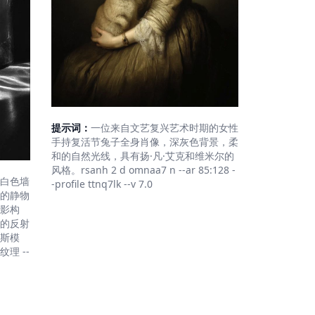
提示词：
一位来自文艺复兴艺术时期的女性
手持复活节兔子全身肖像，深灰色背景，柔
和的自然光线，具有扬·凡·艾克和维米尔的
风格。rsanh 2 d omnaa7 n --ar 85:128 -
白色墙
-profile ttnq7lk --v 7.0
的静物
影构
的反射
斯模
理 --