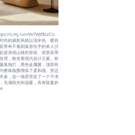
tps://s.mj.run/9V7WJf8zzCU
时尚的摄影风格以浅米色、暖色
及带有不规则弧形扶手的单人沙
起波浪或山脉的形状。坐垫采用
纹理，散发着现代设计元素。前
盏落地灯，黑色金属腿，顶部有
为整体氛围增添了柔和感。旁边
木桌，这一场景营造了一个干净
，充满阳光和温暖，具有陈曼的
:4