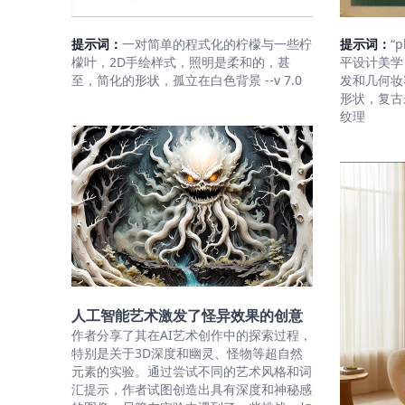
提示词：
一对简单的程式化的柠檬与一些柠
提示词：
“
檬叶，2D手绘样式，照明是柔和的，甚
平设计美学
至，简化的形状，孤立在白色背景 --v 7.0
发和几何妆
形状，复古
纹理
人工智能艺术激发了怪异效果的创意
作者分享了其在AI艺术创作中的探索过程，
特别是关于3D深度和幽灵、怪物等超自然
元素的实验。通过尝试不同的艺术风格和词
汇提示，作者试图创造出具有深度和神秘感