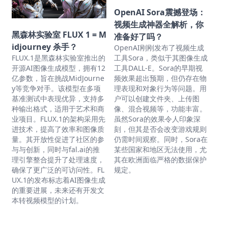
OpenAI Sora震撼登场：
视频生成神器全解析，你
黑森林实验室 FLUX 1 = M
准备好了吗？
idjourney 杀手？
OpenAI刚刚发布了视频生成
FLUX.1是黑森林实验室推出的
工具Sora，类似于其图像生成
开源AI图像生成模型，拥有12
工具DALL-E。Sora的早期视
亿参数，旨在挑战MidJourne
频效果超出预期，但仍存在物
y等竞争对手。该模型在多项
理表现和对象行为等问题。用
基准测试中表现优异，支持多
户可以创建文件夹、上传图
种输出格式，适用于艺术和商
像、混合视频等，功能丰富。
业项目。FLUX.1的架构采用先
虽然Sora的效果令人印象深
进技术，提高了效率和图像质
刻，但其是否会改变游戏规则
量。其开放性促进了社区的参
仍需时间观察。同时，Sora在
与与创新，同时与fal.ai的推
某些国家和地区无法使用，尤
理引擎整合提升了处理速度，
其在欧洲面临严格的数据保护
确保了更广泛的可访问性。FL
规定。
UX.1的发布标志着AI图像生成
的重要进展，未来还有开发文
本转视频模型的计划。