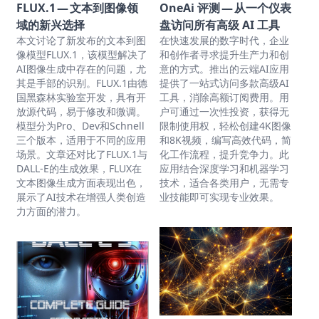
FLUX.1 — 文本到图像领
OneAi 评测 — 从一个仪表
域的新兴选择
盘访问所有高级 AI 工具
本文讨论了新发布的文本到图
在快速发展的数字时代，企业
像模型FLUX.1，该模型解决了
和创作者寻求提升生产力和创
AI图像生成中存在的问题，尤
意的方式。推出的云端AI应用
其是手部的识别。FLUX.1由德
提供了一站式访问多款高级AI
国黑森林实验室开发，具有开
工具，消除高额订阅费用。用
放源代码，易于修改和微调。
户可通过一次性投资，获得无
模型分为Pro、Dev和Schnell
限制使用权，轻松创建4K图像
三个版本，适用于不同的应用
和8K视频，编写高效代码，简
场景。文章还对比了FLUX.1与
化工作流程，提升竞争力。此
DALL-E的生成效果，FLUX在
应用结合深度学习和机器学习
文本图像生成方面表现出色，
技术，适合各类用户，无需专
展示了AI技术在增强人类创造
业技能即可实现专业效果。
力方面的潜力。