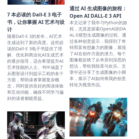
通过 AI 生成图像的旅程：
7 本必读的 Dall-E 3 电子
Open AI DALL-E 3 API
书，让你掌握 AI 艺术与设
本文记录了我学习Python的旅
程，尤其是探索OpenAI的DA
计
AL-E模型生成图像的过程。通
随着Dall-E 3的发布，AI艺术
过各种创意提示，我得到了奇
生成达到了新的高度。这些必
特而富有想象力的图像，展现
读的Dall-E 3电子书提供了理
了AI在创作方面的潜力。每个
解、优化和商业化AI生成艺术
图像都反映了从奇异到深思的
的逐步指导，适合希望提升AI
想法，带给我惊喜与欢乐。文
艺术技能的人士。书中涵盖了
章中还分享了生成图像的小脚
从图形设计到提示工程的各个
本，展示了AI如何将我的创意
方面，帮助读者掌握复杂概
转化为视觉作品。
念，同时提供良好的阅读体验
和互动功能，确保不同学习偏
好的读者都能受益。