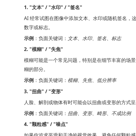
1. "文本" / "水印" / "签名"
AI 经常试图在图像中添加文本、水印或随机签名，
数字或标志。
示例
：负面关键词：
文本、水印、签名、标志
2. "模糊" / "失焦"
模糊可能是一个常见问题，特别是在细节丰富的场景中
糊的部分。
示例
：负面关键词：
模糊、失焦、低分辨率
3. "扭曲" / "变形"
人脸、解剖或物体有时可能会以扭曲或变形的方式呈现
示例
：负面关键词：
扭曲、变形、畸形、不成比例
4. "颗粒感" / "噪点"
如果你追求平滑和干净的视觉效果，避免任何颗粒感