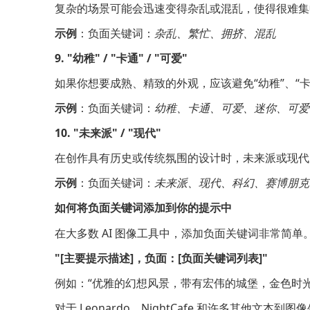
复杂的场景可能会迅速变得杂乱或混乱，使得很难集中
示例
：负面关键词：
杂乱、繁忙、拥挤、混乱
9. "幼稚" / "卡通" / "可爱"
如果你想要成熟、精致的外观，应该避免“幼稚”、“卡
示例
：负面关键词：
幼稚、卡通、可爱、迷你、可爱
10. "未来派" / "现代"
在创作具有历史或传统氛围的设计时，未来派或现代
示例
：负面关键词：
未来派、现代、科幻、赛博朋克
如何将负面关键词添加到你的提示中
在大多数 AI 图像工具中，添加负面关键词非常简
"[主要提示描述]，负面：[负面关键词列表]"
例如：“优雅的幻想风景，带有宏伟的城堡，金色时
对于 Leonardo、NightCafe 和许多其他