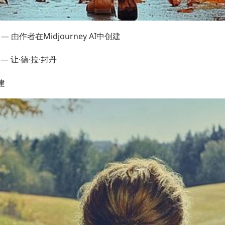
由作者在Midjourney AI中创建
— 让·德·拉·封丹
建