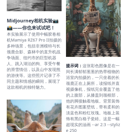
Midjourney相机实验📷
📸——你也来试试吧！
本实验展示了使用中幅胶卷相
机Mamiya RZ67 Pro II拍摄的
多种场景，包括非洲模特与长
颈鹿合影、森林中的直升机战
争场面、纽约市的巨型机器
人、跳入湖泊的狗、享受午餐
提示词：
这张彩色图像是在一
的滑雪情侣，以及山中发现熊
间长满郁郁葱葱的热带植物的
的游侠等。这些照片记录了不
浴室内拍摄的，一只坐着的长
同主题和情感的瞬间，展现了
颈鹿正在上厕所，读报纸并直
这款相机的独特魅力。
视摄像机，报纸完全覆盖了他
的上腹部，从膝盖到颈根部，
他的脚接触着地板。背景装饰
有花卉图案壁纸，带有柔和的
淡蓝色和粉红玫瑰。地板上装
饰有黑白格子瓷砖。这是一幅
超现实的油画 --ar 2:3 --styliz
e 250