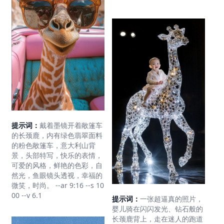
提示词：
戴着墨镜开着敞篷车
的长颈鹿，内有绿色翡翠面料
的粉色敞篷车，意大利山背
景，头部特写，快乐的表情，
可爱的风格，鲜艳的色彩，自
然光，鱼眼镜头透视，幸福的
微笑，时尚。 --ar 9:16 --s 10
00 --v 6.1
提示词：
一张超逼真的照片，
婴儿骑在闪闪发光、钻石般的
长颈鹿背上，走在迷人的跑道