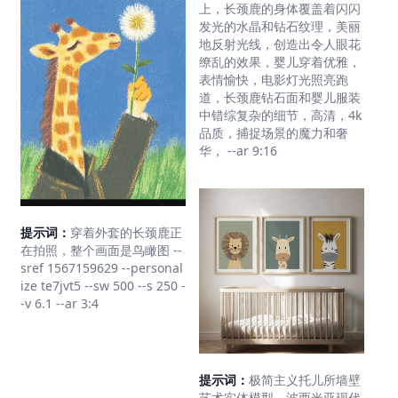
上，长颈鹿的身体覆盖着闪闪
发光的水晶和钻石纹理，美丽
地反射光线，创造出令人眼花
缭乱的效果，婴儿穿着优雅，
表情愉快，电影灯光照亮跑
道，长颈鹿钻石面和婴儿服装
中错综复杂的细节，高清，4k
品质，捕捉场景的魔力和奢
华， --ar 9:16
提示词：
穿着外套的长颈鹿正
在拍照，整个画面是鸟瞰图 --
sref 1567159629 --personal
ize te7jvt5 --sw 500 --s 250 -
-v 6.1 --ar 3:4
提示词：
极简主义托儿所墙壁
艺术实体模型，波西米亚现代