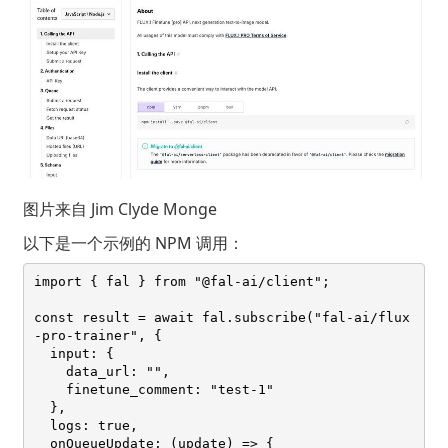
图片来自
Jim Clyde Monge
以下是一个示例的 NPM 调用：
import { fal } from "@fal-ai/client";

const result = await fal.subscribe("fal-ai/flux
-pro-trainer", {

  input: {

    data_url: "",

    finetune_comment: "test-1"

  },

  logs: true,

  onQueueUpdate: (update) => {
