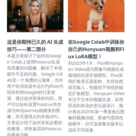
这是你期待已久的 AI 生成
在Google Colab中训练你
技巧——第二部分
自己的Hunyuan视频和Fl
本篇文章探讨了如何在Googl
ux LoRA模型！
e Colab上使用Fooocus生成
到2025年1月，Flux和Hunyu
高质量的AI图像，解决了本地
an Video成为图像与视频生成
硬件不足的问题。Google Col
领域的先进开源模型。Flux采
ab是一个免费的云服务，允许
用扩散变压器架构，支持自然
用户在浏览器中运行Python代
语言输入，性能优于传统的稳
码并利用Google的计算资
定扩散模型。Hunyuan Video
源。通过提供简单的代码，用
专注于文本到视频生成，采用
户可以轻松设置Fooocus并生
双流到单流的变压器设计，预
成与Midjourney相媲美的图
计将在2025年第一季度推出图
像，而无需强大的本地GPU。
像到视频功能。两者均需高性
文章还介绍了如何安装必要的
能硬件，但可选择量化版本以
依赖项，并快速启动Fooocus
适应不同设备。
的基本功能。