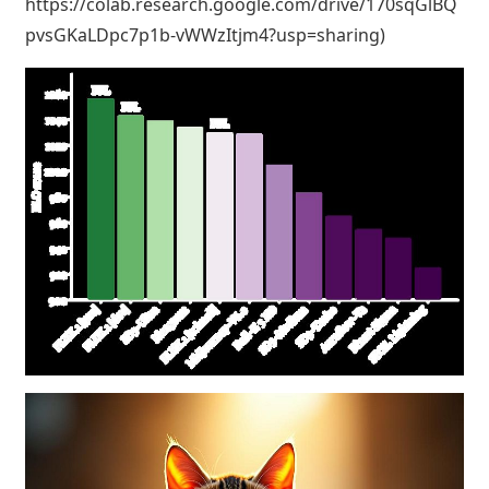
https://colab.research.google.com/drive/170sqGlBQ
pvsGKaLDpc7p1b-vWWzItjm4?usp=sharing)