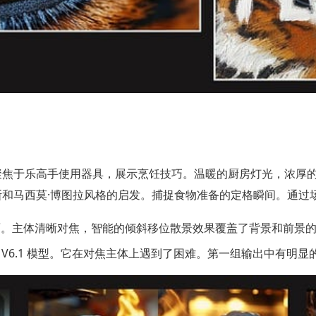
乐高手使用器具，展示烹饪技巧。温暖的厨房灯光，浓厚的上午氛围。
斯和马西莫·博图拉风格的启发。捕捉食物准备的定格瞬间。通过
方面。主体清晰对焦，智能的倾斜移位散景效果覆盖了背景和前景
使用了 V6.1 模型。它在对焦主体上遇到了困难。第一组输出中有明