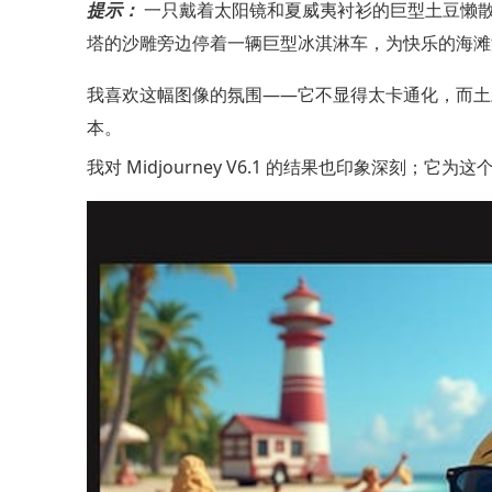
提示：
一只戴着太阳镜和夏威夷衬衫的巨型土豆懒
塔的沙雕旁边停着一辆巨型冰淇淋车，为快乐的海滩
我喜欢这幅图像的氛围——它不显得太卡通化，而土
本。
我对 Midjourney V6.1 的结果也印象深刻；