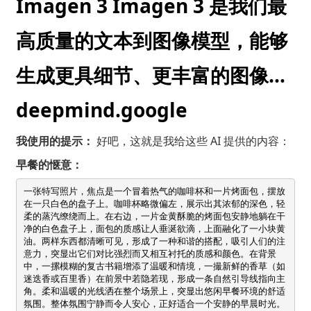
Imagen 3 Imagen 3 是我们最
高质量的文本到图像模型，能够
生成更具细节、更丰富的图像…
deepmind.google
我使用的提示：
好吧，这就是我给这些 AI 提供的内容：
早餐的惬意：
一张特写照片，焦点是一个冒着热气的咖啡杯和一片烤面包，摆放
在一只白色的盘子上。咖啡杯略微偏左，展示出其浓郁的深色，轻
柔的蒸汽缭绕而上。在右边，一片金黄酥脆的烤面包安静地躺在干
净的白色盘子上，面包的质感让人垂涎欲滴，上面融化了一小块黄
油。两样东西都清晰可见，形成了一种和谐的搭配，吸引人们的注
意力，突显出它们对比强烈而又相互衬托的质感和颜色。在背景
中，一摞模糊的复古书籍增添了温暖和情境，一撮新鲜的香草（如
迷迭香或百里香）在前景中若隐若现，形成一条自然引导线指向主
角。柔和温暖的光线洒在整个场景上，突显出悠闲早餐环境的舒适
氛围。整体氛围宁静而令人安心，正好适合一个安静的早晨时光。