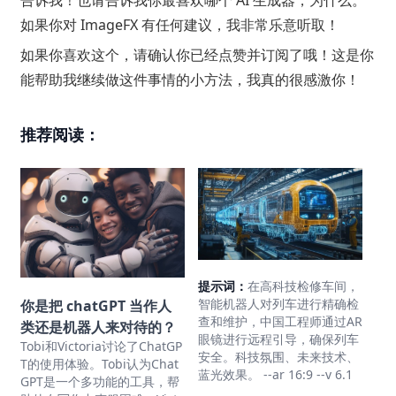
告诉我！也请告诉我你最喜欢哪个 AI 生成器，为什么。
如果你对 ImageFX 有任何建议，我非常乐意听取！
如果你喜欢这个，请确认你已经点赞并订阅了哦！这是你
能帮助我继续做这件事情的小方法，我真的很感激你！
推荐阅读：
提示词：
在高科技检修车间，
智能机器人对列车进行精确检
你是把 chatGPT 当作人
查和维护，中国工程师通过AR
类还是机器人来对待的？
眼镜进行远程引导，确保列车
Tobi和Victoria讨论了ChatGP
安全。科技氛围、未来技术、
T的使用体验。Tobi认为Chat
蓝光效果。 --ar 16:9 --v 6.1
GPT是一个多功能的工具，帮