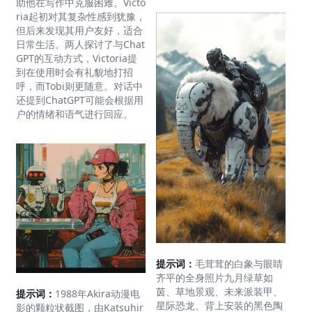
助他在写作中克服困难。Victo
ria起初对其复杂性感到犹豫，
但后来发现其用户友好，适合
日常生活。两人探讨了与Chat
GPT的互动方式，Victoria提
到在使用时会有礼貌地打招
呼，而Tobi则更随意。对话中
还提到ChatGPT可能会根据用
户的情绪和语气进行回应。
提示词：
毛茸茸的白象与眼睛
齐平的全身照片九月绿草如
茵、草地景观、未来派装甲、
提示词：
1988年Akira动漫电
星际恐龙、背上安装的黑色陶
影的颗粒状截图，由Katsuhir