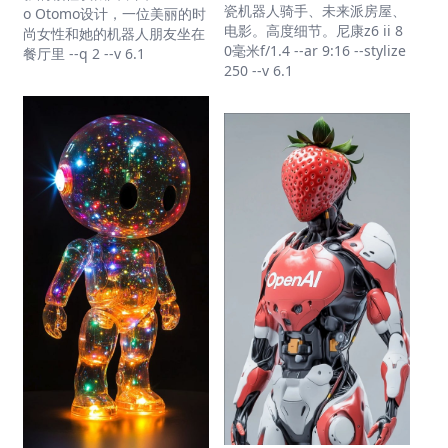
瓷机器人骑手、未来派房屋、
o Otomo设计，一位美丽的时
电影。高度细节。尼康z6 ii 8
尚女性和她的机器人朋友坐在
0毫米f/1.4 --ar 9:16 --stylize
餐厅里 --q 2 --v 6.1
250 --v 6.1