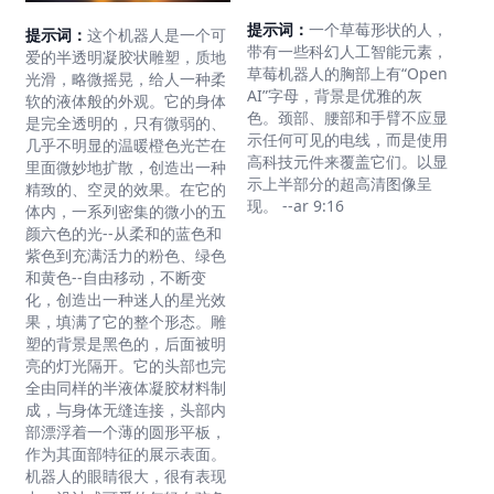
提示词：
一个草莓形状的人，
提示词：
这个机器人是一个可
带有一些科幻人工智能元素，
爱的半透明凝胶状雕塑，质地
草莓机器人的胸部上有“Open
光滑，略微摇晃，给人一种柔
AI”字母，背景是优雅的灰
软的液体般的外观。它的身体
色。颈部、腰部和手臂不应显
是完全透明的，只有微弱的、
示任何可见的电线，而是使用
几乎不明显的温暖橙色光芒在
高科技元件来覆盖它们。以显
里面微妙地扩散，创造出一种
示上半部分的超高清图像呈
精致的、空灵的效果。在它的
现。 --ar 9:16
体内，一系列密集的微小的五
颜六色的光--从柔和的蓝色和
紫色到充满活力的粉色、绿色
和黄色--自由移动，不断变
化，创造出一种迷人的星光效
果，填满了它的整个形态。雕
塑的背景是黑色的，后面被明
亮的灯光隔开。它的头部也完
全由同样的半液体凝胶材料制
成，与身体无缝连接，头部内
部漂浮着一个薄的圆形平板，
作为其面部特征的展示表面。
机器人的眼睛很大，很有表现