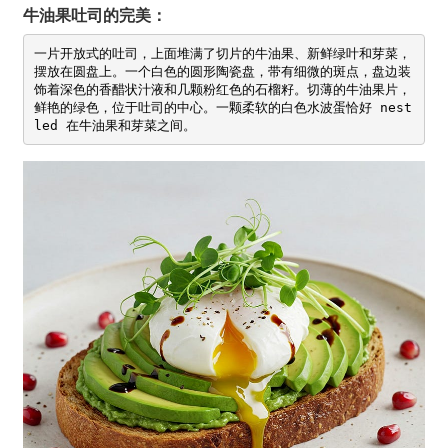
牛油果吐司的完美：
一片开放式的吐司，上面堆满了切片的牛油果、新鲜绿叶和芽菜，
摆放在圆盘上。一个白色的圆形陶瓷盘，带有细微的斑点，盘边装
饰着深色的香醋状汁液和几颗粉红色的石榴籽。切薄的牛油果片，
鲜艳的绿色，位于吐司的中心。一颗柔软的白色水波蛋恰好 nest
led 在牛油果和芽菜之间。