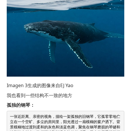
Imagen 3生成的图像来自
EJ Yao
我也看到一些结构不一致的地方
孤独的钢琴：
一张近距离、亲密的视角，描绘一架孤独的旧钢琴，它孤零零地伫
立在一个空旷、多尘的房间里，阳光透过一扇模糊的窗户洒下。背
景模糊地过渡到柔和的灰色和淡蓝色调，聚焦在钢琴磨损的琴键和