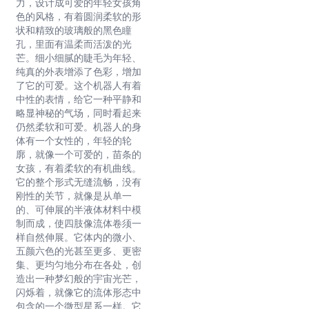
力，设计成可爱的年轻女孩角
色的风格，有着圆润柔软的形
状和精致的玻璃般的黑色瞳
孔，里面有温柔而活泼的光
芒。细小细腻的睫毛为年轻、
纯真的外表增添了色彩，增加
了它的可爱。这个机器人有着
中性的表情，给它一种平静和
略显神秘的气场，同时看起来
仍然柔软和可爱。机器人的身
体有一个女性的，年轻的轮
廓，就像一个可爱的，苗条的
女孩，有着柔软的有机曲线。
它的整个形式无缝流畅，没有
刚性的关节，就像是从单一
的、可伸展的半液体材料中模
制而成，使四肢像流体卷须一
样自然伸展。它体内的微小、
五颜六色的光甚至更多、更密
集、更均匀地分布在各处，创
造出一种梦幻般的宇宙光芒，
闪烁着，就像它的流体形态中
包含的一个微型星系一样。它