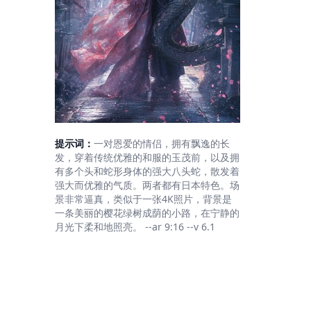
提示词：
一对恩爱的情侣，拥有飘逸的长
发，穿着传统优雅的和服的玉茂前，以及拥
有多个头和蛇形身体的强大八头蛇，散发着
强大而优雅的气质。两者都有日本特色。场
景非常逼真，类似于一张4K照片，背景是
一条美丽的樱花绿树成荫的小路，在宁静的
月光下柔和地照亮。 --ar 9:16 --v 6.1