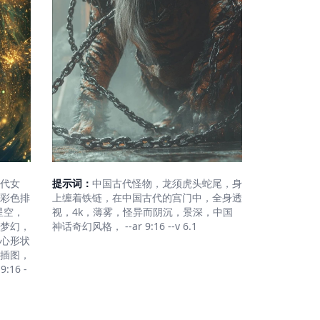
代女
提示词：
中国古代怪物，龙须虎头蛇尾，身
彩色排
上缠着铁链，在中国古代的宫门中，全身透
星空，
视，4k，薄雾，怪异而阴沉，景深，中国
梦幻，
神话奇幻风格， --ar 9:16 --v 6.1
心形状
插图，
:16 -