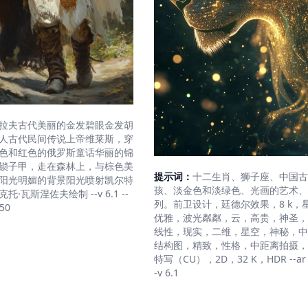
拉夫古代美丽的金发碧眼金发胡
人古代民间传说上帝维莱斯，穿
色和红色的俄罗斯童话华丽的锦
锁子甲，走在森林上，与棕色美
提示词：
十二生肖、狮子座、中国古
阳光明媚的背景阳光喷射凯尔特
孩、淡金色和淡绿色、光画的艺术、
·瓦斯涅佐夫绘制 --v 6.1 --
列。前卫设计，廷德尔效果，8 k，
250
优雅，波光粼粼，云，高贵，神圣，
线性，现实，二维，星空，神秘，中
结构图，精致，性格，中距离拍摄，
特写（CU），2D，32 K，HDR --ar 9
-v 6.1