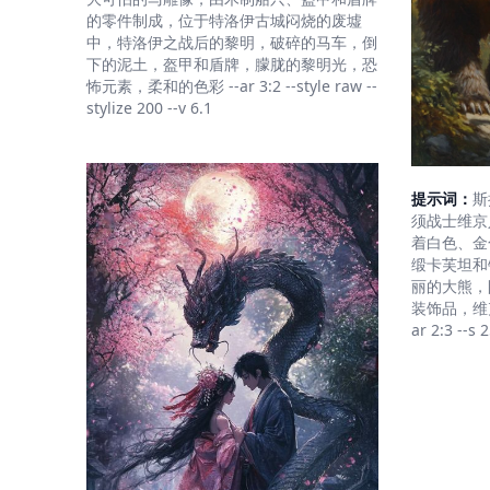
的零件制成，位于特洛伊古城闷烧的废墟
中，特洛伊之战后的黎明，破碎的马车，倒
下的泥土，盔甲和盾牌，朦胧的黎明光，恐
怖元素，柔和的色彩 --ar 3:2 --style raw --
stylize 200 --v 6.1
提示词：
斯
须战士维京
着白色、金
缎卡芙坦和
丽的大熊，
装饰品，维克托
ar 2:3 --s 