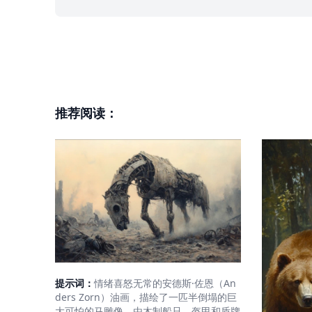
推荐阅读：
提示词：
情绪喜怒无常的安德斯·佐恩（An
ders Zorn）油画，描绘了一匹半倒塌的巨
大可怕的马雕像，由木制船只、盔甲和盾牌