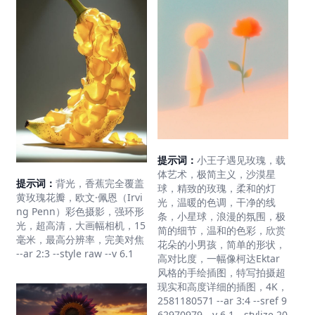
提示词：
小王子遇见玫瑰，载
体艺术，极简主义，沙漠星
提示词：
背光，香蕉完全覆盖
球，精致的玫瑰，柔和的灯
黄玫瑰花瓣，欧文·佩恩（Irvi
光，温暖的色调，干净的线
ng Penn）彩色摄影，强环形
条，小星球，浪漫的氛围，极
光，超高清，大画幅相机，15
简的细节，温和的色彩，欣赏
毫米，最高分辨率，完美对焦
花朵的小男孩，简单的形状，
--ar 2:3 --style raw --v 6.1
高对比度，一幅像柯达Ektar
风格的手绘插图，特写拍摄超
现实和高度详细的插图，4K，
2581180571 --ar 3:4 --sref 9
62970979 --v 6.1 --stylize 20