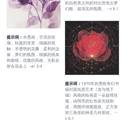
的自然美之间的对比营造出梦
幻般、超现实的氛围。 --v 6.1
提示词：
水墨画，空灵的玫
瑰，轻盈的背景，细腻的笔
触，半透明的花瓣，柔和的边
缘，梦幻的氛围，细腻的线条
和曲线，优雅的风格，光影反
射在花朵上 --ar 3:4
提示词：
1970年的黑暗奇幻书
籍封面纸质艺术《龙与地下
城》风格的绘画是一朵超维玫
瑰，由明亮的红色发光线制
成，周围环绕着圆形、正方形
和三角形的神圣几何形状。 --
v 6.1