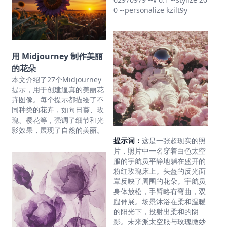
0 --personalize kzilt9y
用 Midjourney 制作美丽
的花朵
本文介绍了27个Midjourney
提示，用于创建逼真的美丽花
卉图像。每个提示都描绘了不
同种类的花卉，如向日葵、玫
瑰、樱花等，强调了细节和光
影效果，展现了自然的美丽。
提示词：
这是一张超现实的照
片，照片中一名穿着白色太空
服的宇航员平静地躺在盛开的
粉红玫瑰床上。头盔的反光面
罩反映了周围的花朵。宇航员
身体放松，手臂略有弯曲，双
腿伸展。场景沐浴在柔和温暖
的阳光下，投射出柔和的阴
影。未来派太空服与玫瑰微妙