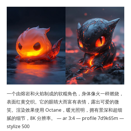
一个由熔岩和火焰制成的软糯角色，身体像火一样燃烧，
表面红黄交织。它的眼睛大而富有表情，露出可爱的微
笑。渲染效果使用 Octane，暖光照明，拥有景深和超细
腻的细节，8K 分辨率。 — ar 3:4 — profile 7d9k65m —
stylize 500