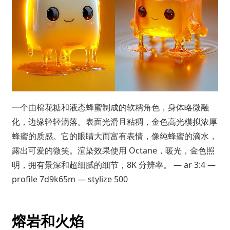
一个由棉花糖和液态蜂蜜制成的软糯角色，身体略微融
化，边缘轻轻滴落。表面光滑且粘稠，金色高光模拟浓厚
蜂蜜的质感。它的眼睛大而富有表情，像纯蜂蜜的滴水，
露出可爱的微笑。渲染效果使用 Octane，暖光，金色照
明，拥有景深和超细腻的细节，8K 分辨率。 — ar 3:4 —
profile 7d9k65m — stylize 500
熔岩和火焰