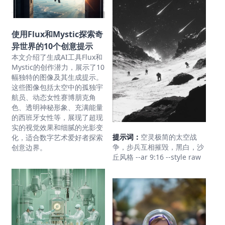
使用Flux和Mystic探索奇
异世界的10个创意提示
本文介绍了生成AI工具Flux和
Mystic的创作潜力，展示了10
幅独特的图像及其生成提示。
这些图像包括太空中的孤独宇
航员、动态女性赛博朋克角
色、透明神秘形象、充满能量
的西班牙女性等，展现了超现
实的视觉效果和细腻的光影变
提示词：
空灵极简的太空战
化，适合数字艺术爱好者探索
争，步兵互相摧毁，黑白，沙
创意边界。
丘风格 --ar 9:16 --style raw