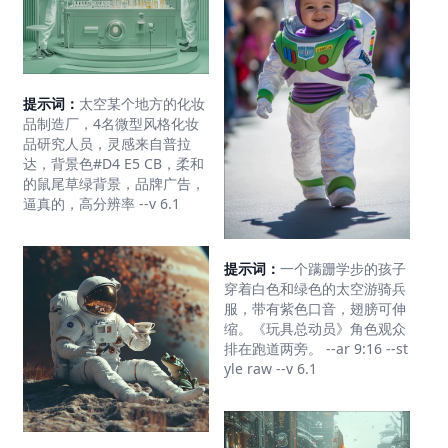
提示词：
太空某个地方的化妆
品制造厂，4名微型风格化妆
品研究人员，灵感来自普拉
达，背景色#D4 E5 CB，柔和
的鼠尾草绿背景，品牌广告，
逼真的，高分辨率 --v 6.1
提示词：
一个蹒跚学步的孩子
穿着白色和绿色的太空游骑兵
服，带有紫色口音，翅膀可伸
缩。《玩具总动员》角色观众
排在跑道两旁。 --ar 9:16 --st
yle raw --v 6.1