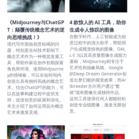
《Midjourney与ChatGP
4 款惊人的 AI 工具，助你
T：颠覆传统概念艺术的逆
生成令人惊叹的图像
在数字时代，人工智能成为创
向思维挑战！》
意过程中的强大助手，帮助用
现代写作面临创意枯竭的问
户生成视觉惊艳的图像。DAL
题，特别是在AI技术影响下。
L·E 3以其高质量图像生成能力
概念艺术作为一种视觉发展工
著称，MidJourney则专注于
具，帮助作家在创作初期探索
艺术性和抽象风格。Google
角色和环境。使用Midjourne
的Deep Dream Generator创
y的情绪板，可以在短时间内
造出梦幻般的视觉效果，而Ar
创造出具有独特风格的概念艺
tbreeder允许用户通过“繁
术。结合ChatGPT的能力，可
殖”现有图像生成独特作品。
以在故事构建过程中提供支
这些工具使得任何人都能轻松
持，促使创意的延展和深化。
创造专业级图像，激发无限创
本文介绍了如何运用反向概念
意。
艺术来激发灵感。