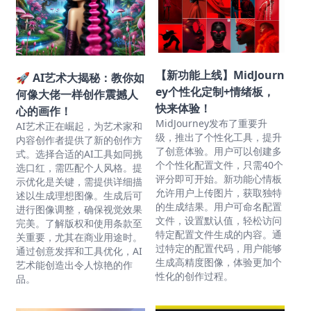
【新功能上线】MidJourn
🚀 AI艺术大揭秘：教你如
ey个性化定制+情绪板，
何像大佬一样创作震撼人
快来体验！
心的画作！
MidJourney发布了重要升
AI艺术正在崛起，为艺术家和
级，推出了个性化工具，提升
内容创作者提供了新的创作方
了创意体验。用户可以创建多
式。选择合适的AI工具如同挑
个个性化配置文件，只需40个
选口红，需匹配个人风格。提
评分即可开始。新功能心情板
示优化是关键，需提供详细描
允许用户上传图片，获取独特
述以生成理想图像。生成后可
的生成结果。用户可命名配置
进行图像调整，确保视觉效果
文件，设置默认值，轻松访问
完美。了解版权和使用条款至
特定配置文件生成的内容。通
关重要，尤其在商业用途时。
过特定的配置代码，用户能够
通过创意发挥和工具优化，AI
生成高精度图像，体验更加个
艺术能创造出令人惊艳的作
性化的创作过程。
品。