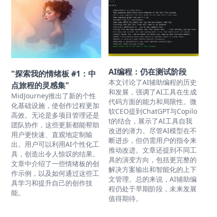
AI编程：仍在测试阶段
"探索我的情绪板 #1：中
本文讨论了AI辅助编程的历史
点旅程的灵感集"
和发展，强调了AI工具在生成
MidJourney推出了新的个性
代码方面的能力和局限性。微
化基础设施，使创作过程更加
软CEO提到ChatGPT与Copilo
高效。无论是多项目管理还是
t的结合，展示了AI工具自我
团队协作，这些更新都能帮助
改进的潜力。尽管AI模型在不
用户更快速、直观地定制输
断进步，但仍需用户的指令来
出。用户可以利用AI个性化工
推动改进。文章还提到不同工
具，创造出令人惊叹的结果。
具的演变方向，包括更完整的
文章中介绍了一些情绪板的创
解决方案输出和智能化的上下
作示例，以及如何通过这些工
文管理。总的来说，AI辅助编
具学习和提升自己的创作技
程仍处于早期阶段，未来发展
能。
值得期待。