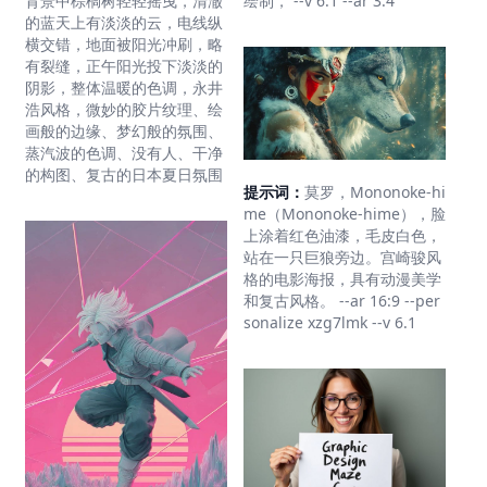
绘制， --v 6.1 --ar 3:4
背景中棕榈树轻轻摇曳，清澈
的蓝天上有淡淡的云，电线纵
横交错，地面被阳光冲刷，略
有裂缝，正午阳光投下淡淡的
阴影，整体温暖的色调，永井
浩风格，微妙的胶片纹理、绘
画般的边缘、梦幻般的氛围、
蒸汽波的色调、没有人、干净
的构图、复古的日本夏日氛围
提示词：
莫罗，Mononoke-hi
me（Mononoke-hime），脸
上涂着红色油漆，毛皮白色，
站在一只巨狼旁边。宫崎骏风
格的电影海报，具有动漫美学
和复古风格。 --ar 16:9 --per
sonalize xzg7lmk --v 6.1