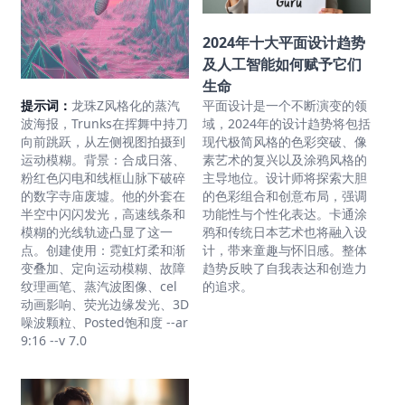
2024年十大平面设计趋势
及人工智能如何赋予它们
生命
提示词：
龙珠Z风格化的蒸汽
平面设计是一个不断演变的领
波海报，Trunks在挥舞中持刀
域，2024年的设计趋势将包括
向前跳跃，从左侧视图拍摄到
现代极简风格的色彩突破、像
运动模糊。背景：合成日落、
素艺术的复兴以及涂鸦风格的
粉红色闪电和线框山脉下破碎
主导地位。设计师将探索大胆
的数字寺庙废墟。他的外套在
的色彩组合和创意布局，强调
半空中闪闪发光，高速线条和
功能性与个性化表达。卡通涂
模糊的光线轨迹凸显了这一
鸦和传统日本艺术也将融入设
点。创建使用：霓虹灯柔和渐
计，带来童趣与怀旧感。整体
变叠加、定向运动模糊、故障
趋势反映了自我表达和创造力
纹理画笔、蒸汽波图像、cel
的追求。
动画影响、荧光边缘发光、3D
噪波颗粒、Posted饱和度 --ar
9:16 --v 7.0