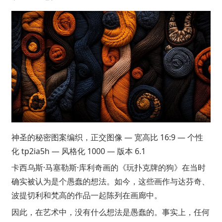
神圣的秘密图案编织，正交图像 — 宽高比 16:9 — 个性
化 tp2ia5h — 风格化 1000 — 版本 6.1
卡西乌斯·马塞勒斯·库利奇画的《玩扑克牌的狗》在当时
确实被认为是个愚蠢的想法。如今，这些画作与达芬奇、
波提切利和梵高的作品一起陈列在画廊中。
因此，在艺术中，没有什么想法是愚蠢的。事实上，任何