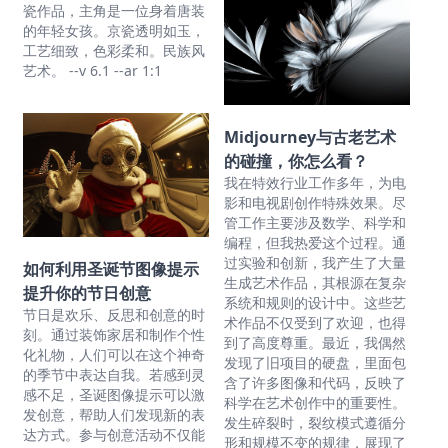
瓷作品，主角是一位身着唐装
的年轻女孩。京瓷透明如玉，
工艺细致，色彩柔和。民族风
艺术。 --v 6.1 --ar 1:1
Midjourney与古老艺术
的碰撞，你怎么看？
我在特效行业工作多年，为电
影和电视剧创作特殊效果。尽
管工作主要涉及数学、科学和
编程，但我热爱这个过程。通
过实验和创新，我产生了大量
如何利用圣诞节图像提示
生成艺术作品，其根源在复杂
提升你的节日创意
系统和规则的设计中。这些艺
节日是欢乐、反思和创意的时
术作品不仅受到了欢迎，也得
刻。通过装饰家居和制作个性
到了高度尊重。最近，我偶然
化礼物，人们可以在这个神奇
发现了旧项目的硬盘，里面包
的季节中表达自我。若感到灵
含了许多图像和代码，反映了
感不足，圣诞图像提示可以激
科学在艺术创作中的重要性。
发创意，帮助人们发现新的表
发生碎裂时，裂纹模式遵循分
达方式。参与创意活动不仅能
形和规模不变的规律，展现了