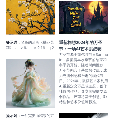
重新构想2024年的万圣
提示词：
梵高的油画《裸花茉
莉》， --v 6.1 --ar 9:16 --q 2
节：一场AI艺术挑战赛
万圣节源于凯尔特节日Samha
in，象征着丰收季节的结束和
冬季的开始。随着时间推移，
万圣节融合了基督教传统，成
为充满创意和乐趣的现代节
日。2024年，鼓励艺术家利用
AI重新定义万圣节主题，创作
独特的作品。参赛者需提交原
创作品，评审将基于创意、独
特性和艺术价值等标准。
提示词：
一件完美而精致的京