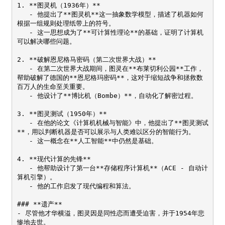
1. **图灵机（1936年）**  

   - 他提出了**图灵机**这一抽象数学模型，描述了机器如何
根据一组规则处理纸带上的符号。  

   - 这一思想成为了**可计算性理论**的基础，证明了计算机
可以解决哪些问题。

2. **破解恩尼格马密码（第二次世界大战）**  

   - 在第二次世界大战期间，图灵在**布莱切利公园**工作，
帮助破解了德国的**恩尼格玛密码**，这对于缩短战争和拯救数
百万人的生命至关重要。  

   - 他设计了**博比机（Bombe）**，自动化了解密过程。

3. **图灵测试（1950年）**  

   - 在他的论文《计算机机械与智能》中，他提出了**图灵测试
**，用以判断机器是否可以展示与人类难以区分的智能行为。  

   - 这一概念在**人工智能**中仍然是基础。

4. **现代计算的先锋**  

   - 他帮助设计了第一台**存储程序计算机**（ACE - 自动计
算机引擎）。  

   - 他的工作启发了现代编程和算法。

### **遗产**

- 尽管他才华横溢，图灵因是同性恋而遭受迫害，并于1954年悲
惨地去世。  
