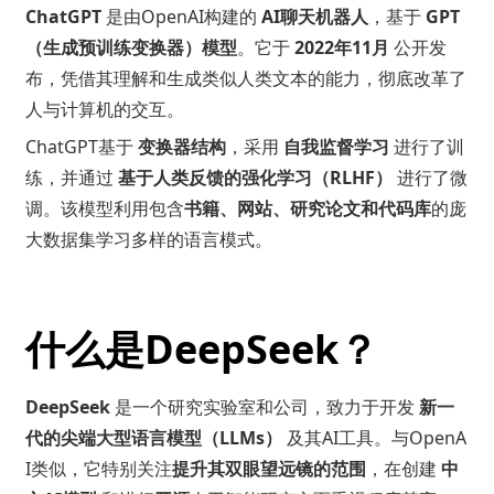
ChatGPT
是由OpenAI构建的
AI聊天机器人
，基于
GPT
（生成预训练变换器）模型
。它于
2022年11月
公开发
布，凭借其理解和生成类似人类文本的能力，彻底改革了
人与计算机的交互。
ChatGPT基于
变换器结构
，采用
自我监督学习
进行了训
练，并通过
基于人类反馈的强化学习（RLHF）
进行了微
调。该模型利用包含
书籍、网站、研究论文和代码库
的庞
大数据集学习多样的语言模式。
什么是DeepSeek？
DeepSeek
是一个研究实验室和公司，致力于开发
新一
代的尖端大型语言模型（LLMs）
及其AI工具。与OpenA
I类似，它特别关注
提升其双眼望远镜的范围
，在创建
中