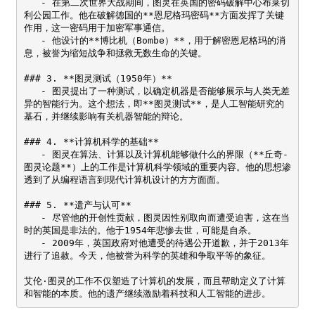
   - 在第二次世界大战期间，图灵在英国的密码破解中心布莱切
利公园工作。他在破解德国的**恩尼格玛密码**方面发挥了关键
作用，这一密码用于加密军事通信。

   - 他设计的**博比机（Bombe）**，用于解密恩尼格玛的消
息，被誉为缩短战争和拯救无数生命的关键。

### 3. **图灵测试（1950年）**

   - 图灵提出了一种测试，以确定机器是否能够展示与人类无差
异的智能行为。这个想法，即**图灵测试**，是人工智能研究的
基石，并继续影响有关机器智能的辩论。

### 4. **计算机科学的基础**

   - 图灵在算法、计算以及计算机能够做什么的界限（**丘奇-
图灵论题**）上的工作是计算机科学领域的重要内容。他的思想渗
透到了从编程语言到现代计算机设计的方方面面。

### 5. **遗产与认可**

   - 尽管他的开创性贡献，图灵因性别取向而遭受迫害，这在当
时的英国是非法的。他于1954年悲惨去世，可能是自杀。

   - 2009年，英国政府对他遭受的待遇公开道歉，并于2013年
进行了追赦。今天，他被誉为科学的英雄和争取平等的象征。

艾伦·图灵的工作不仅塑造了计算机的发展，而且帮助定义了计算
和智能的本质。他的遗产继续激励着科技和人工智能的进步。