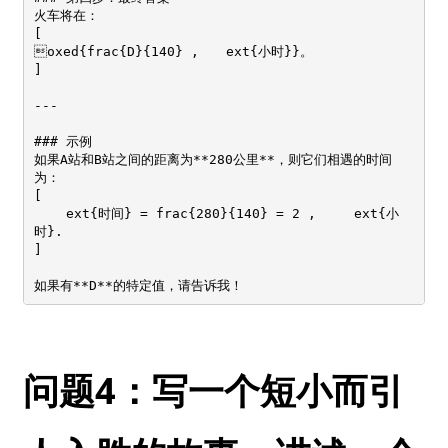
火车将在：

[

oxed{frac{D}{140} , 	ext{小时}}。

]

---

### 示例

如果A站和B站之间的距离为**280公里**，则它们相遇的时间
为：

[

	ext{时间} = frac{280}{140} = 2 , 	ext{小
时}.

]

如果有**D**的特定值，请告诉我！
问题4：写一个短小而引