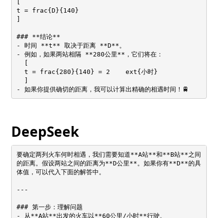
[

t = frac{D}{140}

]

### **结论**

- 时间 **t** 取决于距离 **D**。

- 例如，如果两站相隔 **280公里**，它们将在：

  [

  t = frac{280}{140} = 2 	ext{小时}

  ]

- 如果你提供确切的距离，我可以计算出精确的相遇时间！🚆
DeepSeek
要确定两列火车何时相遇，我们需要知道**A站**和**B站**之间
的距离。假设两站之间的距离为**D公里**。如果你有**D**的具
体值，可以代入下面的解答中。

---

### 第一步：理解问题

- 从**A站**出发的火车以**60公里/小时**行驶。
