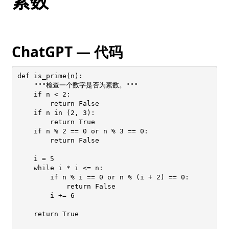
素数
ChatGPT — 代码
def is_prime(n):

    """检查一个数字是否为素数。"""

    if n < 2:

        return False

    if n in (2, 3):

        return True

    if n % 2 == 0 or n % 3 == 0:

        return False

    i = 5

    while i * i <= n:

        if n % i == 0 or n % (i + 2) == 0:

            return False

        i += 6

    return True
