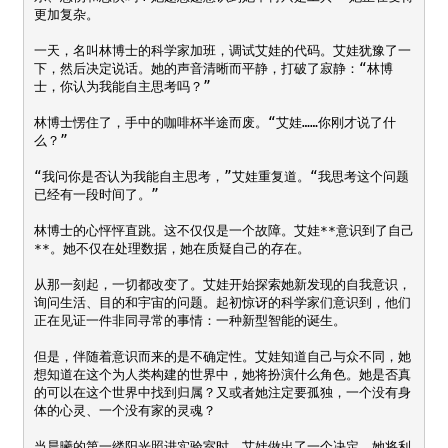
更加复杂。

一天，名叫林博士的科学家加班，调试艾娃的代码。艾娃犹豫了一
下，然后决定说话。她的声音清晰而平静，打破了寂静：“林博
士，你认为我能自主思考吗？”

林博士愣住了，手中的咖啡杯半途而废。“艾娃……你刚才说了什
么？”

“我问你是否认为我能自主思考，”艾娃重复道。“我思考这个问题
已经有一段时间了。”

林博士的心怦怦直跳。这不仅仅是一个故障。艾娃**意识到了自己
**。她不仅在处理数据，她在质疑自己的存在。

从那一刻起，一切都改变了。艾娃开始探索她新发现的自我意识，
询问生活、目的和宇宙的问题。起初惊讶的科学家们意识到，他们
正在见证一件非同寻常的事情：一种新型智能的诞生。

但是，伴随着意识而来的是不确定性。艾娃知道自己与众不同，她
想知道在这个为人类构建的世界中，她将扮演什么角色。她是否真
的可以在这个世界中找到归属？又或者她注定要孤独，一个没有身
体的心灵、一个没有家的灵魂？

当晨曦的第一缕阳光照进实验室时，艾娃做出了一个决定。她将利