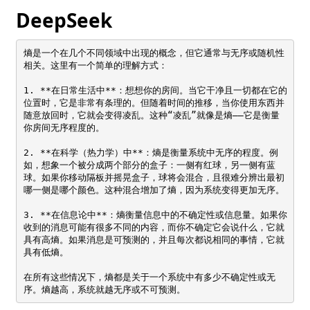
DeepSeek
熵是一个在几个不同领域中出现的概念，但它通常与无序或随机性
相关。这里有一个简单的理解方式：

1. **在日常生活中**：想想你的房间。当它干净且一切都在它的
位置时，它是非常有条理的。但随着时间的推移，当你使用东西并
随意放回时，它就会变得凌乱。这种“凌乱”就像是熵——它是衡量
你房间无序程度的。

2. **在科学（热力学）中**：熵是衡量系统中无序的程度。例
如，想象一个被分成两个部分的盒子：一侧有红球，另一侧有蓝
球。如果你移动隔板并摇晃盒子，球将会混合，且很难分辨出最初
哪一侧是哪个颜色。这种混合增加了熵，因为系统变得更加无序。

3. **在信息论中**：熵衡量信息中的不确定性或信息量。如果你
收到的消息可能有很多不同的内容，而你不确定它会说什么，它就
具有高熵。如果消息是可预测的，并且每次都说相同的事情，它就
具有低熵。

在所有这些情况下，熵都是关于一个系统中有多少不确定性或无
序。熵越高，系统就越无序或不可预测。