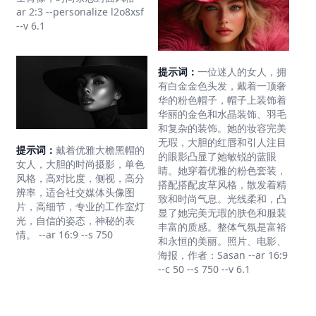
ar 2:3 --personalize l2o8xsf
--v 6.1
提示词：
一位迷人的女人，拥
有白金金色头发，戴着一顶奢
华的粉色帽子，帽子上装饰着
华丽的金色和水晶装饰、羽毛
和复杂的装饰。她的妆容完美
无瑕，大胆的红唇和引人注目
提示词：
戴着优雅大檐黑帽的
的眼影凸显了她敏锐的蓝眼
女人，大胆的时尚摄影，单色
睛。她穿着优雅的粉色套装，
风格，高对比度，侧视，高分
搭配搭配皮草风格，散发着精
辨率，适合社交媒体头像图
致和时尚气息。光线柔和，凸
片，高细节，专业的工作室灯
显了她完美无瑕的肤色和服装
光，自信的姿态，神秘的表
丰富的质感。整体气氛是富裕
情。 --ar 16:9 --s 750
和永恒的美丽。照片、电影、
海报，作者：Sasan --ar 16:9
--c 50 --s 750 --v 6.1