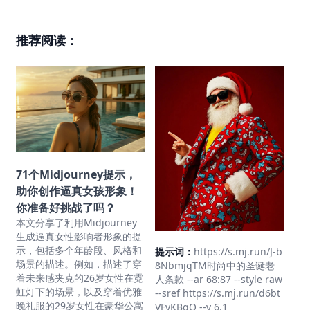
推荐阅读：
71个Midjourney提示，
助你创作逼真女孩形象！
你准备好挑战了吗？
本文分享了利用Midjourney
生成逼真女性影响者形象的提
示，包括多个年龄段、风格和
提示词：
https://s.mj.run/J-b
场景的描述。例如，描述了穿
8NbmjqTM时尚中的圣诞老
着未来感夹克的26岁女性在霓
人条款 --ar 68:87 --style raw
虹灯下的场景，以及穿着优雅
--sref https://s.mj.run/d6bt
晚礼服的29岁女性在豪华公寓
VFyKBgQ --v 6.1