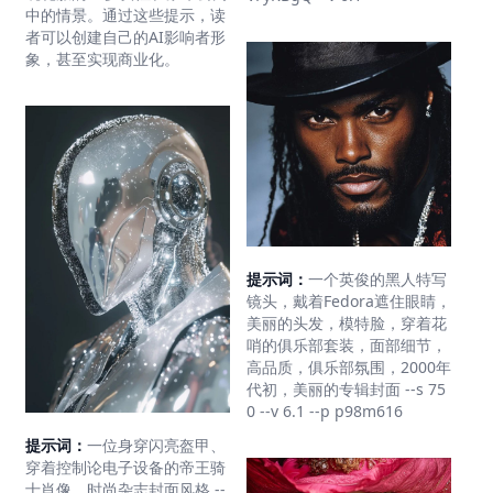
中的情景。通过这些提示，读
者可以创建自己的AI影响者形
象，甚至实现商业化。
提示词：
一个英俊的黑人特写
镜头，戴着Fedora遮住眼睛，
美丽的头发，模特脸，穿着花
哨的俱乐部套装，面部细节，
高品质，俱乐部氛围，2000年
代初，美丽的专辑封面 --s 75
0 --v 6.1 --p p98m616
提示词：
一位身穿闪亮盔甲、
穿着控制论电子设备的帝王骑
士肖像，时尚杂志封面风格 --