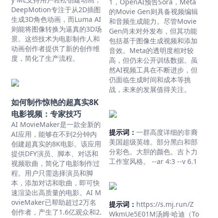
1，OpenAI预告Sora，Meta
DeepMotion专注于从2D插图
的Movie Gen则具备视频编辑
生成3D角色动画，而Luma AI
和音频生成能力。尽管Movie
则能将图像转换为逼真的3D场
Gen尚未对外发布，但其功能
景。这些技术为电影制作人和
包括基于图像生成视频和添加
动画创作者提供了新的创作维
音效。Meta的透明度相对较
度，简化了生产流程。
高，但仍未公开训练数据。虽
然AI视频工具在不断进步，但
仍面临生成时间和成本等挑
战，未来的发展值得关注。
如何制作惊艳的超真实8K
电影视频：专家技巧
AI MovieMaker是一款全新的
提示词：
一群高度详细的非裔
AI应用，能够在不到2分钟内
美国超级英雄。部分黑白和部
创建超真实的8K电影。该应用
分彩色。大胆的颜色。吉卜力
提供DFY演员、脚本、对话和
工作室风格。 --ar 4:3 --v 6.1
视频歌曲，简化了电影制作过
程。用户只需选择演员和脚
本，添加对话和歌曲，即可快
速渲染出高质量的电影。AI M
ovieMaker已帮助超过2万名
提示词：
https://s.mj.run/Z
创作者，产生了1.6亿观众和2.
WkmUe5E01M汤姆·哈迪（To