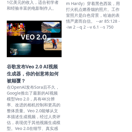
1亿美元的收入，适合初学者
m Hardy）穿着黑色西装，用
和经验丰富的电影制作人。
打火机点燃香烟的照片。工作
室照片是白色背景，哈迪的表
情严肃而自信。 --ar 85:128 -
-iw 2 --q 2 --v 6.1 --s 750
谷歌发布Veo 2.0 AI视频
生成器，你的创意将如何
被颠覆？
在OpenAI发布Sora后不久，
Google推出了最新的AI视频
模型Veo 2.0，具有4K分辨
率、改进的相机控制和更高的
整体质量。Veo 2.0能够从文
本描述生成视频，经过人类评
估，表现优于其他视频生成模
型。Veo 2.0在细节、真实感