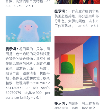
肖像、高清的细节为特色 --ar
3:4 --s 250 --v 6.1
提示词：
一群高度详细的非裔
美国超级英雄。部分黑白和部
分彩色。大胆的颜色。吉卜力
工作室风格。 --ar 4:3 --v 6.1
提示词：
花田里的一只羊，周
围是白色半透明的花朵和浅蓝
色背景的绿色植物，具有中国
传统风景画的风格，深青色和
紫色，浅灰色，绿叶，鸟瞰，
细节丰富，图像清晰，构图平
坦，整体色调柔和优雅，线条
精致，纹理清晰395107567 2
581180571 --ar 16:9 --sref 9
62970979 --stylize 900 --per
sonalize kzilt9y --v 6.1
提示词：
鸟瞰图，墙上挂着画
作的房间，画廊，极简主义，