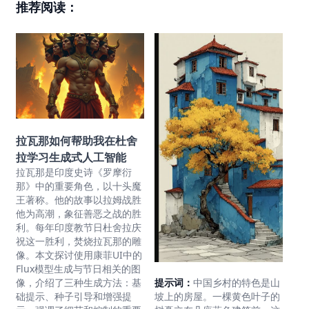
推荐阅读：
拉瓦那如何帮助我在杜舍
拉学习生成式人工智能
拉瓦那是印度史诗《罗摩衍
那》中的重要角色，以十头魔
王著称。他的故事以拉姆战胜
他为高潮，象征善恶之战的胜
利。每年印度教节日杜舍拉庆
祝这一胜利，焚烧拉瓦那的雕
像。本文探讨使用康菲UI中的
Flux模型生成与节日相关的图
提示词：
中国乡村的特色是山
像，介绍了三种生成方法：基
坡上的房屋。一棵黄色叶子的
础提示、种子引导和增强提