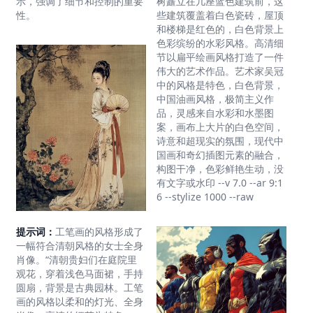
树矗立在几座蓝色建筑前，这
示，强调了细节和控制的重要
些建筑覆盖着白色瓷砖，屋顶
性。
和楼梯是红色的，白色背景上
色彩缤纷的水彩风格。高清细
节以扁平绘画风格打造了一件
伟大的艺术作品。艺术家吴冠
中的风格是特色，白色背景，
中国油画风格，极简主义作
品，灵感来自水彩和水墨图
案，画布上大片的白色空间，
诗意和超现实的氛围，现代中
国画和奇幻插图元素的融合，
构图干净，色彩鲜艳生动，没
有文字或水印 --v 7.0 --ar 9:1
6 --stylize 1000 --raw
提示词：
工笔画的风格形成了
一幅符合清朝风格的女士全身
肖像。“清朝贵妇们在庭院里
观花，穿着浅色马面裙，手持
圆扇，背景是古典园林。工笔
画的风格以柔和的灯光、全身