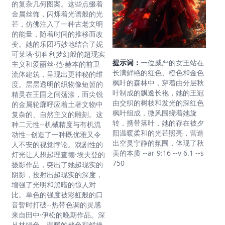
的复杂几何图案。这些点缀着
金属丝饰，闪烁着光谱般的光
芒，仿佛注入了一种古老文明
的能量，随着时间的推移而改
变。她的乐团巧妙地结合了妮
可莱塔·切科利梦幻般的超现实
提示词：
一位威严的女王站在
主义和爱丽丝·范·赫本的前卫
长满鲜艳的红色、橙色和金色
流体建筑，呈现出更神秘的维
枫叶的森林中，穿着由分层秋
度。层层透明的织物像短暂的
叶制成的飘逸长袍，她的王冠
精灵在王国之间荡漾，而尖锐
由交织的树枝和发光的深红色
的金属轮廓呼应着土著文物中
枫叶组成，微风围绕着她旋
复杂的、自然主义的雕刻。这
转，携带落叶，她的存在被夕
种二元性--机械精度与有机流
阳温暖柔和的光芒照亮，营造
动性--创造了一种既优雅又令
出空灵宁静的氛围，体现了秋
人不安的视觉悖论。戏剧性的
美的本质 --ar 9:16 --v 6.1 --s
灯光让人想起理查德·埃夫登的
750
摄影作品，突出了她超现实的
阴影，投射出超现实的深度，
增强了光明和黑暗的惊人对
比。单色的强度被彩虹般的口
音暂时打破--热带色调的灵感
来自田中·伊松的晚期作品。深
丛林绿色、温暖的赭色和鲜艳