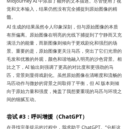
Midjourney AI 中添加了额外的文本描述。尽管使用了视
觉和文本输入，结果仍然没有完全捕捉到原始图像的精
髓。
AI 生成的结果虽然令人印象深刻，但与原始图像的本质
有所偏离。原始图像在明亮的光线下捕捉到了宁静而又充
满活力的能量，而新图像则倾向于更戏剧化和强烈的场
景。重要的是，原始图像更关注马匹，突出了它们光滑的
毛发和优雅的外观，颜色和谐地融入明亮的沙色背景。相
比之下，AI 输出则强调了更高的对比度和更强劲的马
匹，背景则显得戏剧化。虽然原始图像在清晰度和流畅的
马匹动作与微妙的背景之间取得了平衡，但 AI 版本则倾
向于原始力量和强度，掩盖了我想要重现的马匹与环境之
间的细腻互动。
尝试 #3：呼叫增援（ChatGPT）
在寻找完美提示的过程中，我求助于 ChatGPT。“分析这