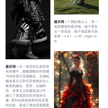
提示词：
广阔的青山上，有一
面胶囊状的悬浮镜，镜子里长
出一些花朵，镜子就是春天的
世界 --v 6.1 --s 50 --style ra
w
提示词：
在一张高对比度的单
色肖像中，她雕塑般的外骨骼
与有机形式无缝融合，生物机
械未来主义和空灵精致的令人
敬畏的融合。然而，在她时
尚、未来主义的服装设计中，
融入了美国原住民传统的元
素--受到传统珠饰和羽毛布置
的启发，形成了类似部落图案