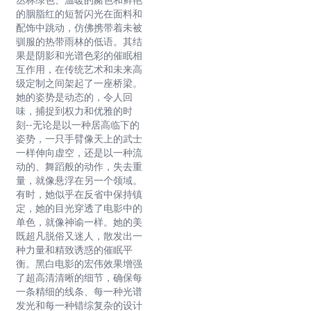
的胭脂红的短暂闪光在面料和
配饰中跳动，仿佛携带着未被
驯服的热带雨林的低语。其结
果是阴影和光谱色彩的催眠相
互作用，在传统艺术和未来高
级定制之间架起了一座桥梁。
她的姿势是动态的，令人回
味，捕捉到权力和优雅的时
刻--无论是以一种居高临下的
姿势，一只手臂像天上的武士
一样伸向虚空，还是以一种流
动的、舞蹈般的动作，失去重
量，就像悬浮在另一个领域。
有时，她似乎在反省中保持镇
定，她的目光穿透了电影中的
单色，就像神谕一样。她的美
既超凡脱俗又迷人，散发出一
种力量和精致诱惑的催眠平
衡。黑白电影的宏伟效果增强
了超高清清晰的细节，确保每
一条精细的线条、每一种光谱
发光和每一种错综复杂的设计