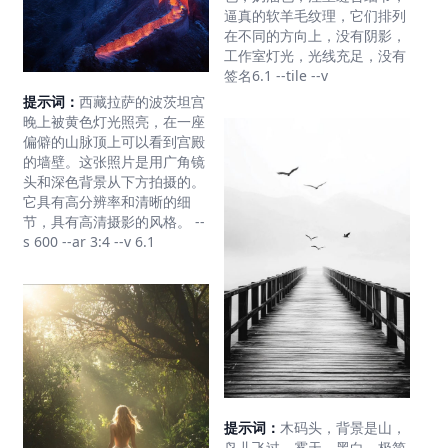
逼真的软羊毛纹理，它们排列
在不同的方向上，没有阴影，
工作室灯光，光线充足，没有
签名6.1 --tile --v
提示词：
西藏拉萨的波茨坦宫
晚上被黄色灯光照亮，在一座
偏僻的山脉顶上可以看到宫殿
的墙壁。这张照片是用广角镜
头和深色背景从下方拍摄的。
它具有高分辨率和清晰的细
节，具有高清摄影的风格。 --
s 600 --ar 3:4 --v 6.1
提示词：
木码头，背景是山，
鸟儿飞过，雾天，黑白，极简