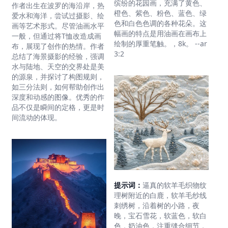
缤纷的花园画，充满了黄色、
作者出生在波罗的海沿岸，热
橙色、紫色、粉色、蓝色、绿
爱水和海洋，尝试过摄影、绘
色和白色色调的各种花朵。这
画等艺术形式。尽管油画水平
幅画的特点是用油画在画布上
一般，但通过将T恤改造成画
绘制的厚重笔触。，8k。 --ar
布，展现了创作的热情。作者
3:2
总结了海景摄影的经验，强调
水与陆地、天空的交界处是美
的源泉，并探讨了构图规则，
如三分法则，如何帮助创作出
深度和动感的图像。优秀的作
品不仅是瞬间的定格，更是时
间流动的体现。
提示词：
逼真的软羊毛织物纹
理树附近的白鹿，软羊毛纱线
刺绣树，沿着树的小路，夜
晚，宝石雪花，软蓝色，软白
色，奶油色，注重缝合细节，