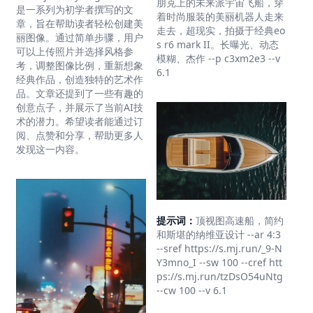
朋克上的未来派宇宙飞船，穿
是一系列为初学者撰写的文
着时尚服装的美丽机器人走来
章，旨在帮助读者轻松创建美
走去，超现实，拍摄于经典eo
丽图像。通过简单步骤，用户
s r6 mark II。长曝光、动态
可以上传照片并选择风格参
模糊、杰作 --p c3xm2e3 --v
考，调整图像比例，重新想象
6.1
经典作品，创造独特的艺术作
品。文章还提到了一些有趣的
创意点子，并展示了当前AI技
术的潜力。希望读者能通过订
阅、点赞和分享，帮助更多人
发现这一内容。
提示词：
顶视图高速船，简约
和斯堪的纳维亚设计 --ar 4:3
--sref https://s.mj.run/_9-N
Y3mno_I --sw 100 --cref htt
ps://s.mj.run/tzDsO54uNtg
--cw 100 --v 6.1