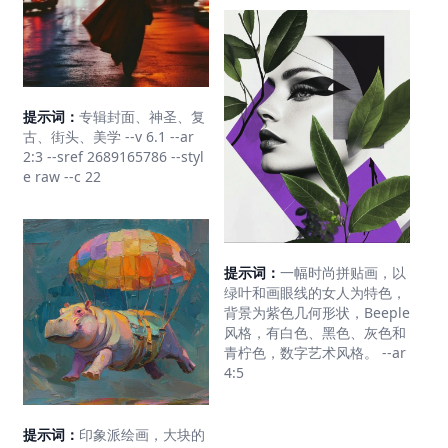
提示词：
专辑封面、神圣、复
古、街头、美学 --v 6.1 --ar
2:3 --sref 2689165786 --styl
e raw --c 22
提示词：
一幅时尚拼贴画，以
绿叶和画眼线的女人为特色，
背景为紫色几何形状，Beeple
风格，有白色、黑色、灰色和
青柠色，数字艺术风格。 --ar
4:5
提示词：
印象派绘画，大块的